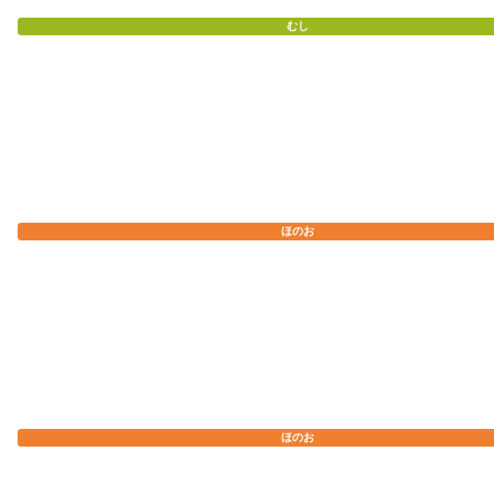
むし
ほのお
ほのお