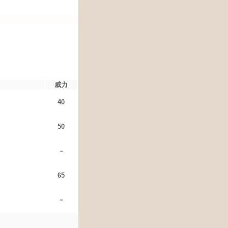
威力
40
50
－
65
－