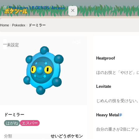
メインコンテンツへスキップ
Pokémon LEGENDS Arceus
Home
Pokedex
ドーミラー
サイト内を検索
Ctrl+K
特性
#
436
Pokémon LEGENDS Arceus
未設定
POKEMON
Heatproof
MOVE
ほのお技と「やけど」
ABILITY
Levitate
ITEM
じめんの技を受けない
クイックリンク
ドーミラー
Heavy Metal
夢
はがね
エスパー
ポケツール トップ
自分の重さが2倍にアッ
分類
せいどうポケモン