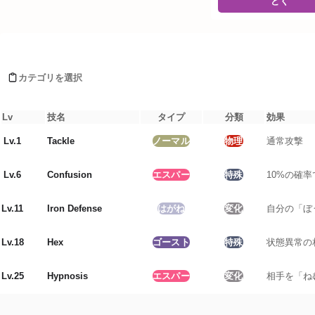
どく
タイプ相性詳細
Moves learned by ドーミラー
ノーマル
:
0.5
ほのお
:
2
倍
カテゴリを選択
みず
:
1
倍
レベルアップ
でんき
:
1
倍
くさ
:
0.5
倍
Lv
技名
タイプ
分類
効果
こおり
:
0.5
倍
Lv.
1
Tackle
ノーマル
物理
通常攻撃
かくとう
:
1
倍
どく
:
0
倍
Lv.
6
Confusion
エスパー
特殊
10%の確
じめん
:
2
倍
ひこう
:
0.5
倍
エスパー
:
0.2
Lv.
11
Iron Defense
はがね
変化
自分の「ぼ
むし
:
1
倍
いわ
:
0.5
倍
Lv.
18
Hex
ゴースト
特殊
状態異常の
ゴースト
:
2
倍
ドラゴン
:
0.5
Lv.
25
Hypnosis
エスパー
変化
相手を「ね
あく
:
2
倍
はがね
:
0.5
倍
フェアリー
:
0