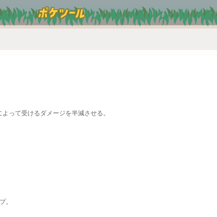
によって受けるダメージを半減させる。
。
プ。