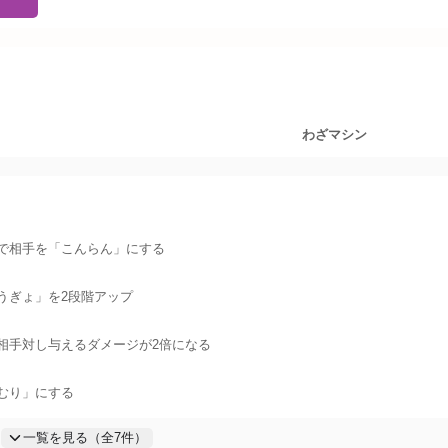
倍
わざマシン
率で相手を「こんらん」にする
5
倍
うぎょ」を2段階アップ
相手対し与えるダメージが2倍になる
倍
むり」にする
一覧を見る（全
7
件）
.5
倍