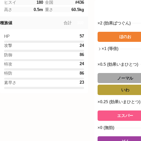
Legends Z-A
ヒスイ
180
全国
#
436
タイプ相性
高さ
0.5
m
重さ
60.5
kg
ファイアレッド・リーフグリーン
300
合計
種族値
×2 (効果ばつぐん)
ドーナツシミュレーター
57
HP
ほのお
ポケモンWordle
24
攻撃
×1 (等倍)
86
防御
言語設定
24
特攻
×0.5 (効果いまひとつ)
86
特防
ノーマル
23
素早さ
いわ
×0.25 (効果いまひとつ)
エスパー
×0 (無効)