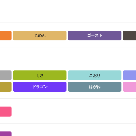
じめん
ゴースト
くさ
こおり
ドラゴン
はがね