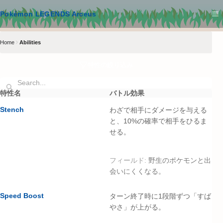
メインコンテンツへスキップ
Pokémon LEGENDS Arceus
Home
Abilities
特性の絞り込み
検索キーワードを入力してください
特性名
バトル効果
Stench
わざで相手にダメージを与える
と、10%の確率で相手をひるま
せる。
フィールド:
野生のポケモンと出
会いにくくなる。
Speed Boost
ターン終了時に1段階ずつ「すば
やさ」が上がる。