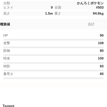
分類
かんろくポケモン
ヒスイ
9
全国
#
503
高さ
1.5
m
重さ
94.6
kg
種族値
合計
528
HP
90
攻撃
108
防御
80
特攻
100
特防
65
素早さ
85
特性
Torrent