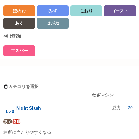
ほのお
みず
こおり
ゴースト
あく
はがね
×0 (無効)
エスパー
タイプ相性詳細
Moves learned by ダイケンキ(ヒスイのすがた)
ノーマル
:
1
倍
ほのお
:
0.5
倍
カテゴリを選択
みず
:
0.5
倍
レベルアップ
わざマシン
でんき
:
2
倍
くさ
:
2
倍
威力
70
Night Slash
こおり
:
0.5
倍
Lv.
0
かくとう
:
2
倍
あく
物理
どく
:
1
倍
じめん
:
1
倍
急所に当たりやすくなる
ひこう
:
1
倍