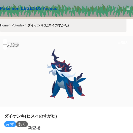
メインコンテンツへスキップ
Pokémon LEGENDS Arceus
Home
Pokedex
ダイケンキ(ヒスイのすがた)
#
503
未設定
ダイケンキ(ヒスイのすがた)
みず
あく
新登場