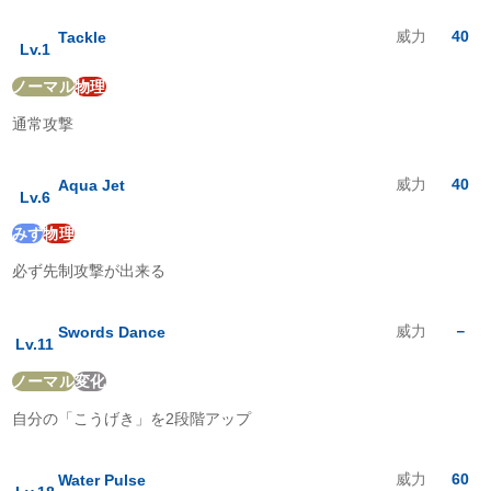
エスパー
:
0
倍
むし
:
2
倍
威力
40
Tackle
Lv.
1
いわ
:
1
倍
ゴースト
:
0.5
倍
ノーマル
物理
ドラゴン
:
1
倍
通常攻撃
あく
:
0.5
倍
はがね
:
0.5
倍
フェアリー
:
2
倍
威力
40
Aqua Jet
Lv.
6
みず
物理
必ず先制攻撃が出来る
威力
－
Swords Dance
Lv.
11
ノーマル
変化
自分の「こうげき」を2段階アップ
威力
60
Water Pulse