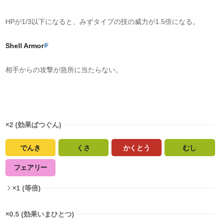
HPが1/3以下になると、みずタイプの技の威力が1.5倍になる。
Shell Armor
夢
相手からの攻撃が急所に当たらない。
タイプ相性
×2 (効果ばつぐん)
でんき
くさ
かくとう
むし
フェアリー
×1 (等倍)
×0.5 (効果いまひとつ)