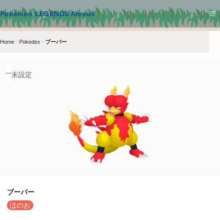
メインコンテンツへスキップ
Pokémon LEGENDS Arceus
Home
Pokedex
ブーバー
#
126
未設定
ブーバー
ほのお