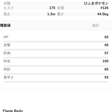
分類
ひふきポケモン
ヒスイ
175
全国
#
126
高さ
1.3
m
重さ
44.5
kg
種族値
合計
495
HP
65
攻撃
95
防御
57
特攻
100
特防
85
素早さ
93
特性
Flame Body