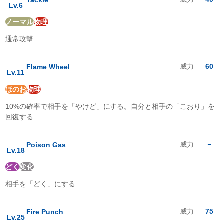
Lv.
6
ゴースト
:
1
倍
ドラゴン
:
1
倍
ノーマル
物理
あく
:
1
倍
はがね
:
0.5
倍
通常攻撃
フェアリー
:
0.5
倍
威力
60
Flame Wheel
Lv.
11
ほのお
物理
10%の確率で相手を「やけど」にする。自分と相手の「こおり」を
回復する
威力
－
Poison Gas
Lv.
18
どく
変化
相手を「どく」にする
威力
75
Fire Punch
Lv.
25