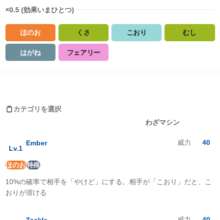
×0.5 (効果いまひとつ)
ほのお
くさ
こおり
むし
はがね
フェアリー
タイプ相性詳細
Moves learned by ブーバー
ノーマル
:
1
倍
ほのお
:
0.5
倍
カテゴリを選択
みず
:
2
倍
レベルアップ
わざマシン
でんき
:
1
倍
くさ
:
0.5
倍
威力
40
Ember
こおり
:
0.5
倍
Lv.
1
かくとう
:
1
倍
ほのお
特殊
どく
:
1
倍
じめん
:
2
倍
10%の確率で相手を「やけど」にする。相手が「こおり」だと、こ
ひこう
:
1
倍
おりが溶ける
エスパー
:
1
倍
むし
:
0.5
倍
いわ
:
2
倍
威力
40
Tackle