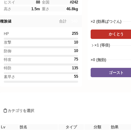
Legends Z-A
ヒスイ
88
全国
#
242
タイプ相性
高さ
1.5
m
重さ
46.8
kg
ファイアレッド・リーフグリーン
540
合計
種族値
×2 (効果ばつぐん)
ドーナツシミュレーター
255
HP
かくとう
ポケモンWordle
10
攻撃
×1 (等倍)
10
防御
言語設定
75
特攻
×0 (無効)
135
特防
ゴースト
55
素早さ
タイプ相性詳細
ノーマル
:
1
倍
Moves learned by ハピナス
ほのお
:
1
倍
みず
:
1
倍
カテゴリを選択
でんき
:
1
倍
レベルアップ
くさ
:
1
倍
こおり
:
1
倍
Lv
技名
タイプ
分類
効果