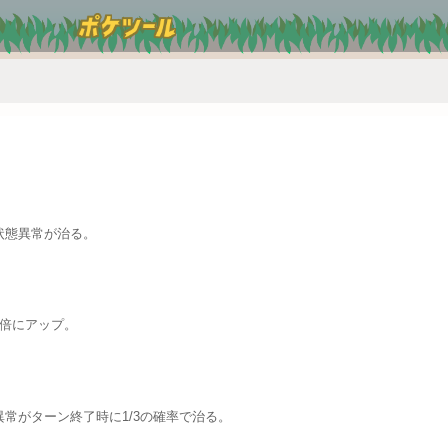
状態異常が治る。
2倍にアップ。
常がターン終了時に1/3の確率で治る。