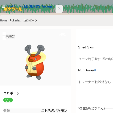
メインコンテンツへスキップ
Pokémon LEGENDS Arceus
Home
Pokedex
コロボーシ
サイト内を検索
Ctrl+K
特性
#
401
Pokémon LEGENDS Arceus
未設定
POKEMON
Shed Skin
MOVE
ターン終了時に1/3の
ABILITY
Run Away
夢
ITEM
トレーナー戦以外なら
クイックリンク
コロボーシ
タイプ相性
むし
ポケツール トップ
×2 (効果ばつぐん)
分類
こおろぎポケモン