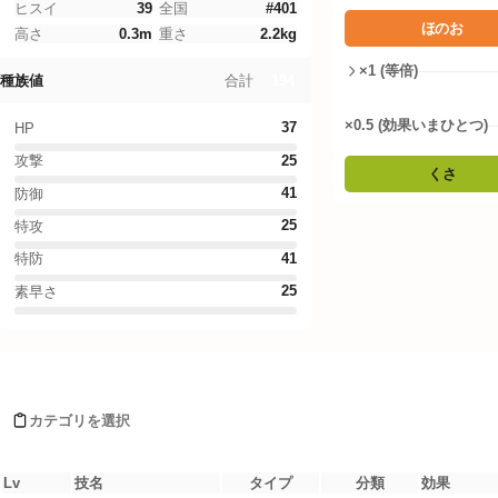
Legends Z-A
ヒスイ
39
全国
#
401
ほのお
高さ
0.3
m
重さ
2.2
kg
ファイアレッド・リーフグリーン
×1 (等倍)
194
合計
種族値
ドーナツシミュレーター
×0.5 (効果いまひとつ)
37
HP
ポケモンWordle
25
攻撃
くさ
41
防御
言語設定
タイプ相性詳細
25
特攻
41
特防
ノーマル
:
1
倍
ほのお
:
2
倍
25
素早さ
みず
:
1
倍
でんき
:
1
倍
くさ
:
0.5
倍
Moves learned by コロボーシ
こおり
:
1
倍
かくとう
:
0.5
カテゴリを選択
どく
:
1
倍
じめん
:
0.5
倍
ひこう
:
2
倍
Lv
技名
タイプ
分類
効果
エスパー
:
1
倍