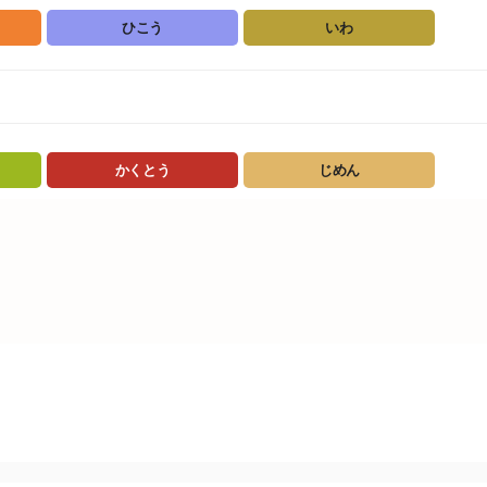
ひこう
いわ
かくとう
じめん
倍
レベルアップ