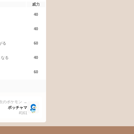
威力
40
40
がる
60
となる
40
60
次のポケモン →
ポッチャマ
#
161