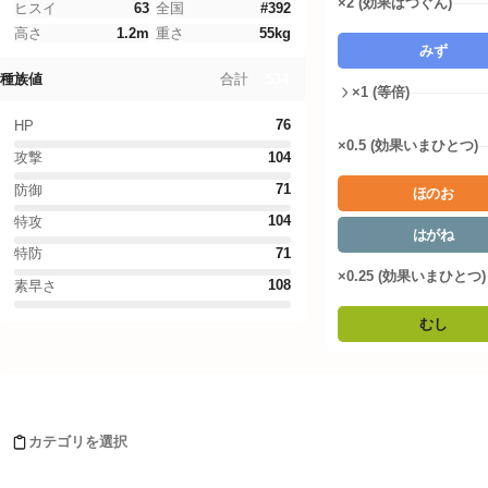
×2 (効果ばつぐん)
Legends Z-A
ヒスイ
63
全国
#
392
高さ
1.2
m
重さ
55
kg
みず
ファイアレッド・リーフグリーン
534
合計
種族値
×1 (等倍)
ドーナツシミュレーター
76
HP
×0.5 (効果いまひとつ)
ポケモンWordle
104
攻撃
71
防御
ほのお
言語設定
104
特攻
はがね
71
特防
×0.25 (効果いまひとつ)
108
素早さ
むし
タイプ相性詳細
Moves learned by ゴウカザル
ノーマル
:
1
倍
ほのお
:
0.5
倍
カテゴリを選択
みず
:
2
倍
レベルアップ
でんき
:
1
倍