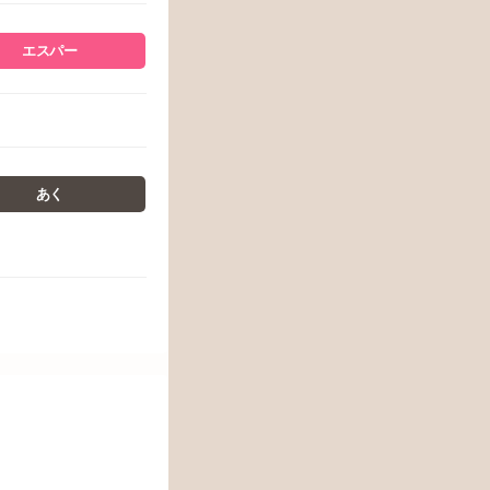
エスパー
あく