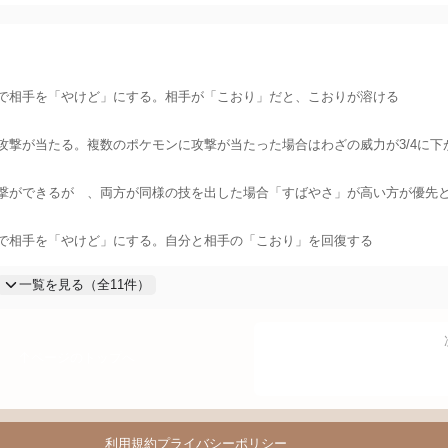
率で相手を「やけど」にする。相手が「こおり」だと、こおりが溶ける
攻撃が当たる。複数のポケモンに攻撃が当たった場合はわざの威力が3/4に下
撃ができるが 、両方が同様の技を出した場合「すばやさ」が高い方が優先
率で相手を「やけど」にする。自分と相手の「こおり」を回復する
一覧を見る（全
11
件）
倍
ページのトップへ
利用規約
プライバシーポリシー