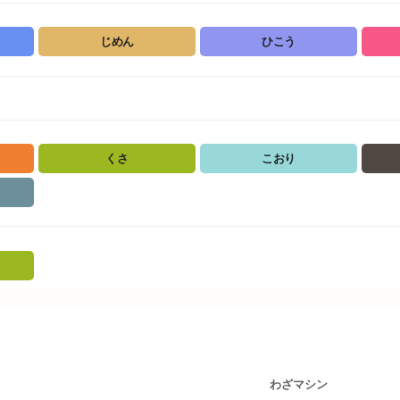
じめん
ひこう
くさ
こおり
わざマシン