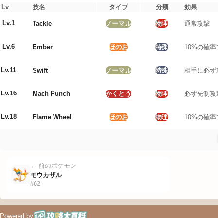
くさ
:
0.5
倍
Lv
技名
タイプ
分類
効果
こおり
:
0.5
倍
Lv.
1
Tackle
ノーマル
物理
通常攻撃
かくとう
:
1
倍
どく
:
1
倍
Lv.
6
Ember
ほのお
特殊
10%の確
じめん
:
2
倍
ひこう
:
2
倍
エスパー
:
2
倍
Lv.
11
Swift
ノーマル
特殊
相手に必ず
むし
:
0.25
倍
いわ
:
1
倍
Lv.
16
Mach Punch
かくとう
物理
必ず先制攻
ゴースト
:
1
倍
ドラゴン
:
1
倍
Lv.
18
Flame Wheel
ほのお
物理
10%の確
あく
:
0.5
倍
はがね
:
0.5
倍
フェアリー
:
1
← 前のポケモン
モウカザル
#
62
Powered by