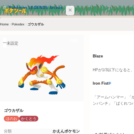
メインコンテンツへスキップ
Pokémon LEGENDS Arceus
Home
Pokedex
ゴウカザル
サイト内を検索
Ctrl+K
特性
#
392
Pokémon LEGENDS Arceus
未設定
POKEMON
Blaze
MOVE
HPが1/3以下になると
ABILITY
Iron Fist
夢
ITEM
「アームハンマー」「
ンパンチ」「ばくれつパ
クイックリンク
ゴウカザル
ほのお
かくとう
タイプ相性
ポケツール トップ
分類
かえんポケモン