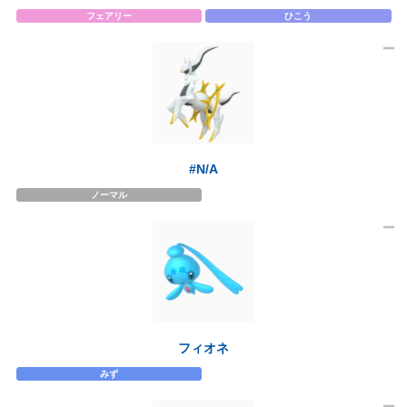
フェアリー
ひこう
#N/A
ノーマル
フィオネ
みず