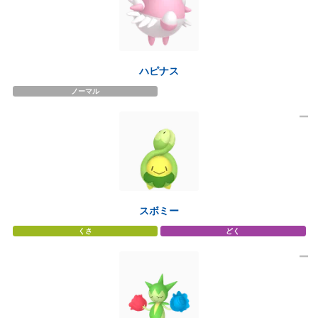
ハピナス
ノーマル
スボミー
くさ
どく