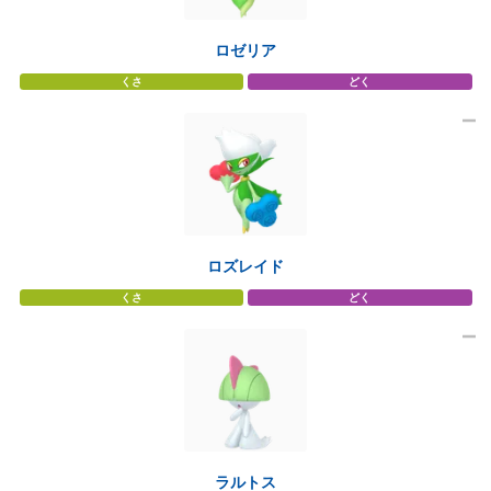
ロゼリア
くさ
どく
ロズレイド
くさ
どく
ラルトス