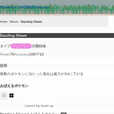
メインコンテンツへスキップ
Pokémon LEGENDS Arceus
Home
Moves
Dazzling Gleam
Dazzling Gleam
タイプ
フェアリー
分類
特殊
Power
75
Accuracy
100
PP
10
説明
複数のポケモンに当たった場合は威力が3/4に下がる
おぼえるポケモン
Tutor moves
Learnt by level up
Dazzling Gleam
をおぼえるポケモン