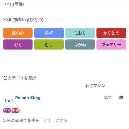
×1 (等倍)
×0.5 (効果いまひとつ)
ほのお
みず
こおり
かくとう
どく
むし
はがね
フェアリー
タイプ相性詳細
Moves learned by メノクラゲ
ノーマル
:
1
倍
ほのお
:
0.5
倍
カテゴリを選択
みず
:
0.5
倍
レベルアップ
わざマシン
でんき
:
2
倍
くさ
:
1
倍
威力
30
Poison Sting
こおり
:
0.5
倍
Lv.
1
かくとう
:
0.5
倍
どく
物理
どく
:
0.5
倍
じめん
:
2
倍
30%の確率で相手を「どく」にする
ひこう
:
1
倍
エスパー
:
2
倍