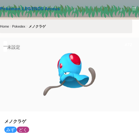
メインコンテンツへスキップ
Pokémon LEGENDS Arceus
Home
Pokedex
メノクラゲ
#
72
未設定
メノクラゲ
みず
どく