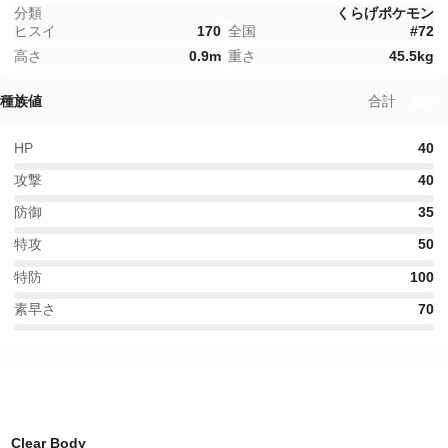
分類
くらげポケモン
ヒスイ
170
全国
#
72
高さ
0.9
m
重さ
45.5
kg
種族値
合計
335
HP
40
攻撃
40
防御
35
特攻
50
特防
100
素早さ
70
特性
Clear Body