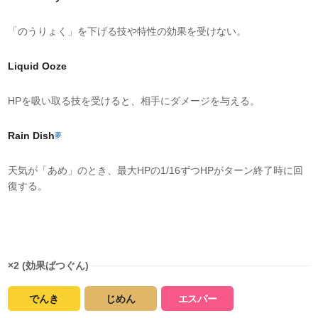
「のうりょく」を下げる技や特性の効果を受けない。
Liquid Ooze
HPを吸い取る技を受けると、相手にダメージを与える。
Rain Dish
夢
天気が「あめ」のとき、最大HPの1/16ずつHPがターン終了時に回
復する。
タイプ相性
×2 (効果ばつぐん)
でんき
じめん
エスパー