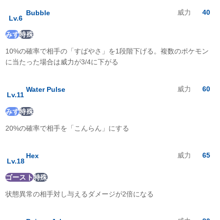
むし
:
0.5
倍
威力
40
Bubble
Lv.
6
いわ
:
1
倍
ゴースト
:
1
倍
みず
特殊
ドラゴン
:
1
倍
10%の確率で相手の「すばやさ」を1段階下げる。複数のポケモン
あく
:
1
倍
はがね
:
0.5
倍
に当たった場合は威力が3/4に下がる
フェアリー
:
0.5
倍
威力
60
Water Pulse
Lv.
11
みず
特殊
20%の確率で相手を「こんらん」にする
威力
65
Hex
Lv.
18
ゴースト
特殊
状態異常の相手対し与えるダメージが2倍になる