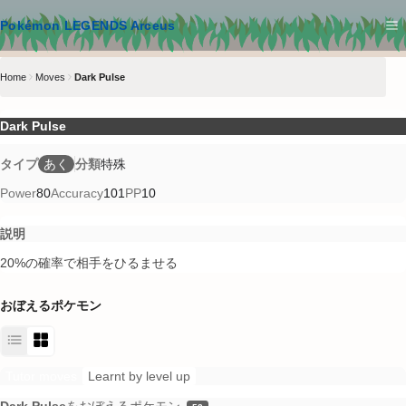
メインコンテンツへスキップ
Pokémon LEGENDS Arceus
Home
Moves
Dark Pulse
Dark Pulse
タイプ
あく
分類
特殊
Power
80
Accuracy
101
PP
10
説明
20%の確率で相手をひるませる
おぼえるポケモン
Tutor moves
Learnt by level up
Dark Pulse
をおぼえるポケモン