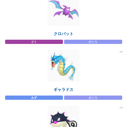
クロバット
どく
ひこう
ギャラドス
みず
ひこう