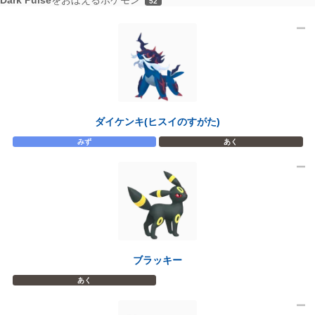
52
ダイケンキ(ヒスイのすがた)
みず
あく
ブラッキー
あく