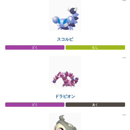
スコルピ
どく
むし
ドラピオン
どく
あく