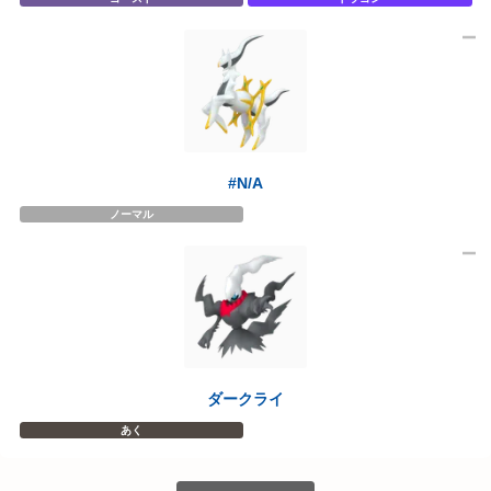
#N/A
ノーマル
ダークライ
あく