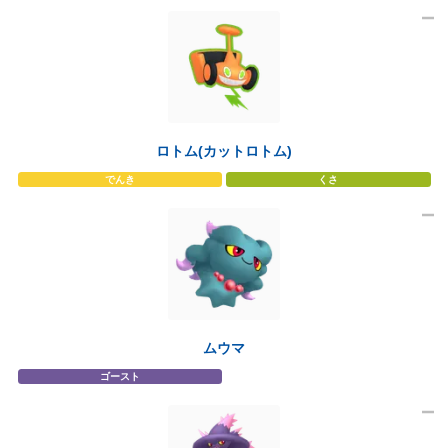
ロトム(カットロトム)
でんき
くさ
ムウマ
ゴースト