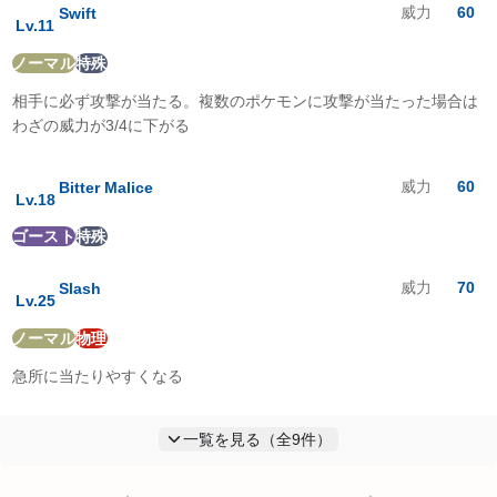
威力
60
Swift
Lv.
11
ノーマル
特殊
相手に必ず攻撃が当たる。複数のポケモンに攻撃が当たった場合は
わざの威力が3/4に下がる
威力
60
Bitter Malice
Lv.
18
ゴースト
特殊
威力
70
Slash
Lv.
25
ノーマル
物理
急所に当たりやすくなる
一覧を見る（全
9
件）