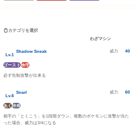
タイプ相性詳細
Moves learned by ゾロアーク(ヒスイのすがた)
ノーマル
:
0
倍
ほのお
:
1
倍
カテゴリを選択
みず
:
1
倍
レベルアップ
わざマシン
でんき
:
1
倍
くさ
:
1
倍
威力
40
Shadow Sneak
こおり
:
1
倍
Lv.
1
かくとう
:
0
倍
ゴースト
物理
どく
:
0.5
倍
じめん
:
1
倍
必ず先制攻撃が出来る
ひこう
:
1
倍
エスパー
:
1
倍
むし
:
0.5
倍
威力
60
Snarl
Lv.
6
いわ
:
1
倍
ゴースト
:
0
倍
あく
特殊
ドラゴン
:
1
倍
相手の「とくこう」を1段階ダウン。複数のポケモンに攻撃が当た
あく
:
2
倍
はがね
:
1
倍
った場合、威力は3/4になる
フェアリー
:
1
倍