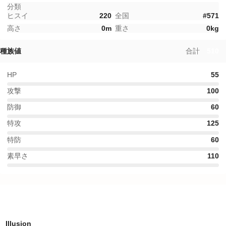
分類
ヒスイ
220
全国
#
571
高さ
0
m
重さ
0
kg
種族値
合計
510
HP
55
攻撃
100
防御
60
特攻
125
特防
60
素早さ
110
特性
Illusion