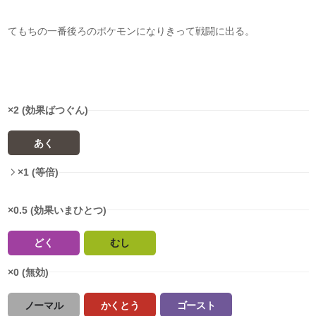
てもちの一番後ろのポケモンになりきって戦闘に出る。
タイプ相性
×2 (効果ばつぐん)
あく
×1 (等倍)
×0.5 (効果いまひとつ)
どく
むし
×0 (無効)
ノーマル
かくとう
ゴースト