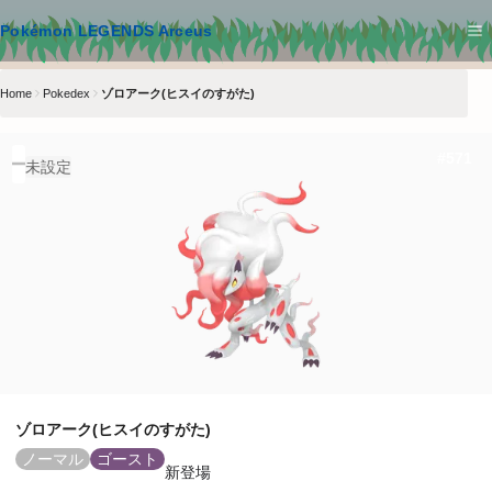
メインコンテンツへスキップ
Pokémon LEGENDS Arceus
Home
Pokedex
ゾロアーク(ヒスイのすがた)
#
571
未設定
ゾロアーク(ヒスイのすがた)
ノーマル
ゴースト
新登場