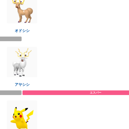
オドシシ
アヤシシ
エスパー