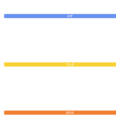
みず
でんき
ほのお