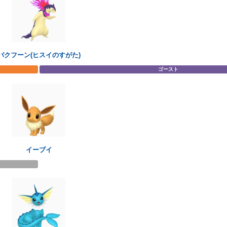
バクフーン(ヒスイのすがた)
ゴースト
イーブイ