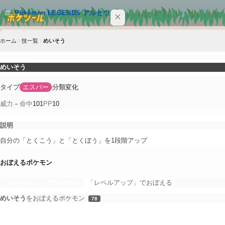
メインコンテンツへスキップ
Pokémon LEGENDS アルセウス
ホーム
技一覧
めいそう
サイト内を検索
Ctrl+K
めいそう
Pokémon LEGENDS アルセウス
変化
タイプ
エスパー
分類
ポケモン
威力
－
命中
101
PP
10
技
説明
特性
自分の「とくこう」と「とくぼう」を1段階アップ
アイテム
おぼえるポケモン
「わざマシン」でおぼえる
「レベルアップ」でおぼえる
クイックリンク
めいそう
をおぼえるポケモン
78
ポケツール トップ