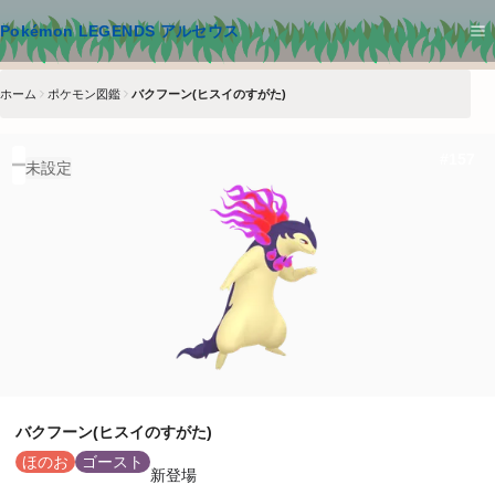
メインコンテンツへスキップ
Pokémon LEGENDS アルセウス
ホーム
ポケモン図鑑
バクフーン(ヒスイのすがた)
#
157
未設定
バクフーン(ヒスイのすがた)
ほのお
ゴースト
新登場