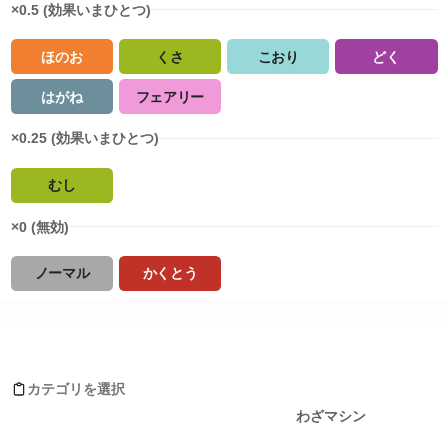
×0.5 (効果いまひとつ)
ほのお
くさ
こおり
どく
はがね
フェアリー
×0.25 (効果いまひとつ)
むし
×0 (無効)
ノーマル
かくとう
タイプ相性詳細
バクフーン(ヒスイのすがた)がおぼえるわざ
ノーマル
:
0
倍
ほのお
:
0.5
倍
カテゴリを選択
みず
:
2
倍
レベルアップ
わざマシン
でんき
:
1
倍
くさ
:
0.5
倍