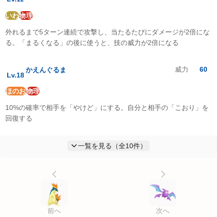
いわ
物理
外れるまで5ターン連続で攻撃し、当たるたびにダメージが2倍にな
る。「まるくなる」の後に使うと、技の威力が2倍になる
威力
60
かえんぐるま
Lv.
18
ほのお
物理
10%の確率で相手を「やけど」にする。自分と相手の「こおり」を
回復する
一覧を見る（全
10
件）
前へ
次へ