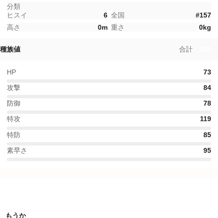
分類
ヒスイ
6
全国
#
157
高さ
0
m
重さ
0
kg
種族値
合計
534
HP
73
攻撃
84
防御
78
特攻
119
特防
85
素早さ
95
特性
もうか