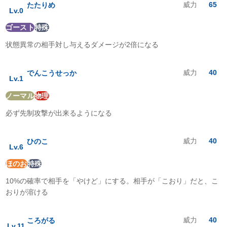
威力
65
たたりめ
こおり
:
0.5
倍
Lv.
0
かくとう
:
0
倍
ゴースト
特殊
どく
:
0.5
倍
じめん
:
2
倍
状態異常の相手対し与えるダメージが2倍になる
ひこう
:
1
倍
エスパー
:
1
倍
むし
:
0.25
倍
威力
40
でんこうせっか
Lv.
1
いわ
:
2
倍
ゴースト
:
2
倍
ノーマル
物理
ドラゴン
:
1
倍
必ず先制攻撃が出来るようになる
あく
:
2
倍
はがね
:
0.5
倍
フェアリー
:
0.5
倍
威力
40
ひのこ
Lv.
6
ほのお
特殊
10%の確率で相手を「やけど」にする。相手が「こおり」だと、こ
おりが溶ける
威力
40
ころがる
Lv.
11