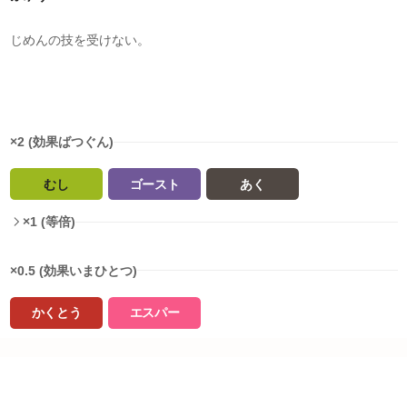
じめんの技を受けない。
タイプ相性
×2 (効果ばつぐん)
むし
ゴースト
あく
×1 (等倍)
×0.5 (効果いまひとつ)
かくとう
エスパー
タイプ相性詳細
クレセリアがおぼえるわざ
ノーマル
:
1
倍