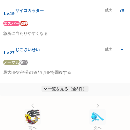
威力
70
サイコカッター
Lv.
19
エスパー
物理
急所に当たりやすくなる
威力
－
じこさいせい
Lv.
27
ノーマル
変化
最大HPの半分の値だけHPを回復する
一覧を見る（全
8
件）
前へ
次へ