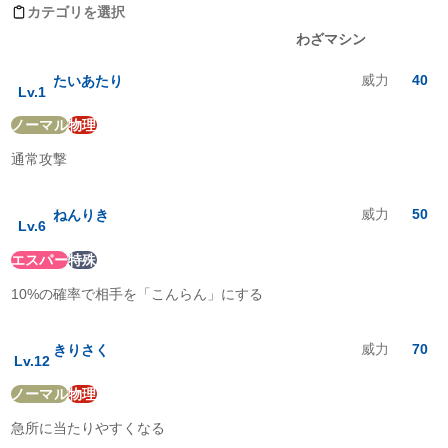
ほのお
:
1
倍
カテゴリを選択
みず
:
1
倍
レベルアップ
わざマシン
でんき
:
1
倍
くさ
:
1
倍
威力
40
たいあたり
こおり
:
1
倍
Lv.
1
かくとう
:
0.5
倍
ノーマル
物理
どく
:
1
倍
じめん
:
1
倍
通常攻撃
ひこう
:
1
倍
エスパー
:
0.5
倍
むし
:
2
倍
威力
50
ねんりき
Lv.
6
いわ
:
1
倍
ゴースト
:
2
倍
エスパー
特殊
ドラゴン
:
1
倍
10%の確率で相手を「こんらん」にする
あく
:
2
倍
はがね
:
1
倍
フェアリー
:
1
倍
威力
70
きりさく
Lv.
12
ノーマル
物理
急所に当たりやすくなる