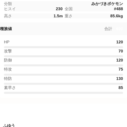
分類
みかづきポケモン
ヒスイ
230
全国
#
488
高さ
1.5
m
重さ
85.6
kg
種族値
合計
600
HP
120
攻撃
70
防御
120
特攻
75
特防
130
素早さ
85
特性
ふゆう