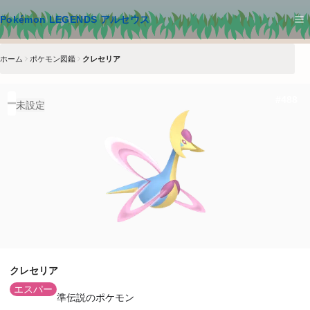
メインコンテンツへスキップ
Pokémon LEGENDS アルセウス
ホーム
ポケモン図鑑
クレセリア
#
488
未設定
クレセリア
エスパー
準伝説のポケモン