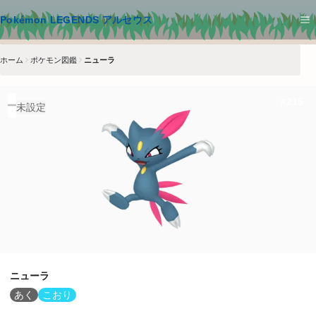
メインコンテンツへスキップ
Pokémon LEGENDS アルセウス
ホーム
ポケモン図鑑
ニューラ
#
215
未設定
ニューラ
あく
こおり