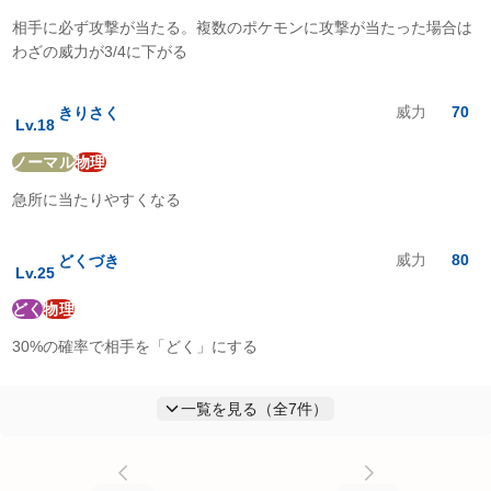
相手に必ず攻撃が当たる。複数のポケモンに攻撃が当たった場合は
わざの威力が3/4に下がる
威力
70
きりさく
Lv.
18
ノーマル
物理
急所に当たりやすくなる
威力
80
どくづき
Lv.
25
どく
物理
30%の確率で相手を「どく」にする
一覧を見る（全
7
件）