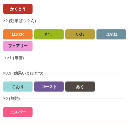
かくとう
×2 (効果ばつぐん)
ほのお
むし
いわ
はがね
フェアリー
×1 (等倍)
×0.5 (効果いまひとつ)
こおり
ゴースト
あく
×0 (無効)
エスパー
タイプ相性詳細