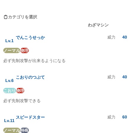
ニューラがおぼえるわざ
ノーマル
:
1
倍
ほのお
:
2
倍
カテゴリを選択
みず
:
1
倍
レベルアップ
わざマシン
でんき
:
1
倍
くさ
:
1
倍
威力
40
でんこうせっか
こおり
:
0.5
倍
Lv.
1
かくとう
:
4
倍
ノーマル
物理
どく
:
1
倍
じめん
:
1
倍
必ず先制攻撃が出来るようになる
ひこう
:
1
倍
エスパー
:
0
倍
むし
:
2
倍
威力
40
こおりのつぶて
Lv.
6
いわ
:
2
倍
ゴースト
:
0.5
倍
こおり
物理
ドラゴン
:
1
倍
必ず先制攻撃できる
あく
:
0.5
倍
はがね
:
2
倍
フェアリー
:
2
倍
威力
60
スピードスター
Lv.
11
ノーマル
特殊