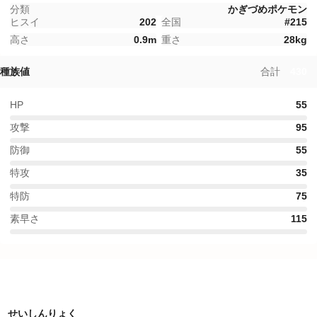
分類
かぎづめポケモン
ヒスイ
202
全国
#
215
高さ
0.9
m
重さ
28
kg
種族値
合計
430
HP
55
攻撃
95
防御
55
特攻
35
特防
75
素早さ
115
特性
せいしんりょく