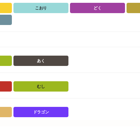
こおり
どく
あく
むし
ドラゴン