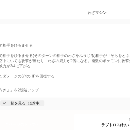
わざマシン
5
倍
率で相手をひるませる
率で相手をひるませる(そのターンの相手のわざをふうじる)相手が「そらをと
空中にいても攻撃が当たり、わざの威力が2倍になる。複数のポケモンに攻撃
威力が3/4に下がる
たダメージの3/4のHPを回復する
うぎょ」を2段階アップ
倍
一覧を見る（全
9
件）
ページのトップへ
ラブトロス(れい