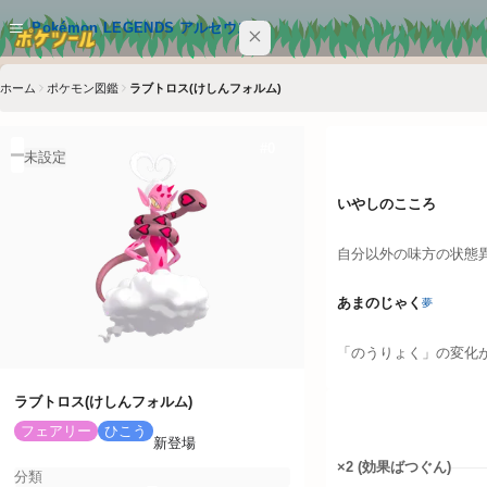
メインコンテンツへスキップ
Pokémon LEGENDS アルセウス
ホーム
ポケモン図鑑
ラブトロス(けしんフォルム)
サイト内を検索
Ctrl+K
特性
#
0
Pokémon LEGENDS アルセウス
未設定
ポケモン
いやしのこころ
技
自分以外の味方の状態異
特性
あまのじゃく
夢
アイテム
「のうりょく」の変化
クイックリンク
ラブトロス(けしんフォルム)
タイプ相性
フェアリー
ひこう
新登場
ポケツール トップ
×2 (効果ばつぐん)
分類