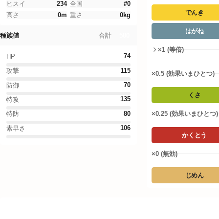
Legends Z-A
ヒスイ
234
全国
#
0
でんき
高さ
0
m
重さ
0
kg
ファイアレッド・リーフグリーン
はがね
580
合計
種族値
ドーナツシミュレーター
×1 (等倍)
74
HP
ポケモンWordle
115
攻撃
×0.5 (効果いまひとつ)
70
防御
言語設定
くさ
135
特攻
×0.25 (効果いまひとつ)
80
特防
106
素早さ
かくとう
×0 (無効)
じめん
タイプ相性詳細
ラブトロス(けしんフォルム)がおぼえるわざ
ノーマル
:
1
倍