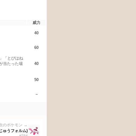
威力
40
60
ぶ」「とびはね
が当たった場
40
50
－
次のポケモン →
じゅうフォルム)