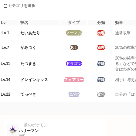
ほのお
:
1
倍
カテゴリを選択
みず
:
1
倍
レベルアップ
でんき
:
2
倍
くさ
:
0.5
倍
Lv
技名
タイプ
分類
効果
こおり
:
2
倍
Lv.
1
たいあたり
ノーマル
物理
通常攻撃
かくとう
:
0.2
どく
:
2
倍
Lv.
7
かみつく
あく
物理
30%の確
じめん
:
0
倍
ひこう
:
1
倍
20%の確
エスパー
:
1
倍
Lv.
11
たつまき
ドラゴン
特殊
る」などで
むし
:
0.25
倍
合はわざの
いわ
:
2
倍
Lv.
14
ドレインキッス
フェアリー
特殊
相手に与え
ゴースト
:
1
倍
ドラゴン
:
0
倍
あく
:
0.5
倍
Lv.
22
てっぺき
はがね
変化
自分の「ぼ
はがね
:
2
倍
フェアリー
:
1
← 前のポケモン
ハリーマン