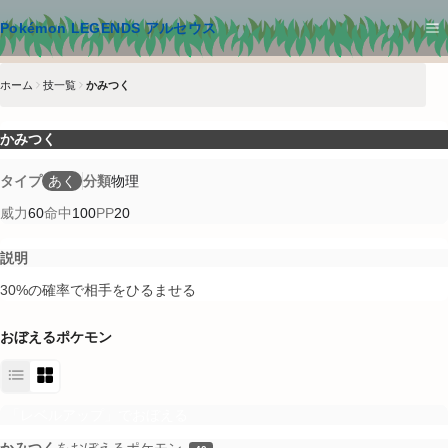
メインコンテンツへスキップ
Pokémon LEGENDS アルセウス
ホーム
技一覧
かみつく
かみつく
タイプ
あく
分類
物理
威力
60
命中
100
PP
20
説明
30%の確率で相手をひるませる
おぼえるポケモン
「レベルアップ」でおぼえる
かみつく
をおぼえるポケモン