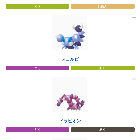
くさ
じめん
スコルピ
どく
むし
ドラピオン
どく
あく