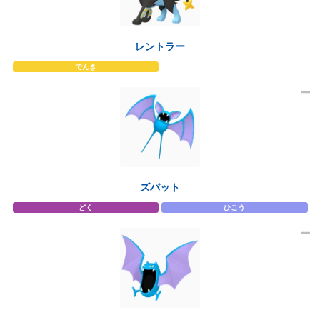
レントラー
でんき
ズバット
どく
ひこう