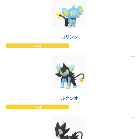
コリンク
でんき
ルクシオ
でんき