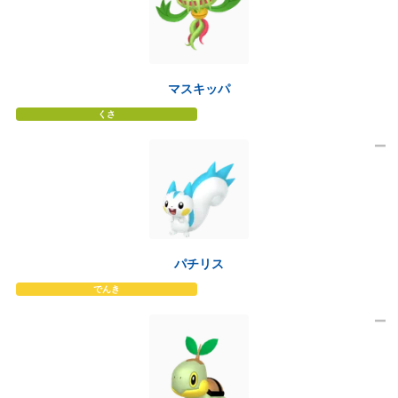
マスキッパ
くさ
パチリス
でんき