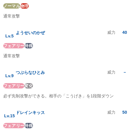
ノーマル
物理
どく
:
2
倍
じめん
:
1
倍
通常攻撃
ひこう
:
1
倍
エスパー
:
1
倍
むし
:
0.5
倍
威力
40
ようせいのかぜ
Lv.
5
いわ
:
1
倍
ゴースト
:
1
倍
フェアリー
特殊
ドラゴン
:
0
倍
通常攻撃
あく
:
0.5
倍
はがね
:
2
倍
フェアリー
:
1
倍
威力
－
つぶらなひとみ
Lv.
9
フェアリー
変化
必ず先制攻撃ができる。相手の「こうげき」を1段階ダウン
威力
50
ドレインキッス
Lv.
15
フェアリー
特殊