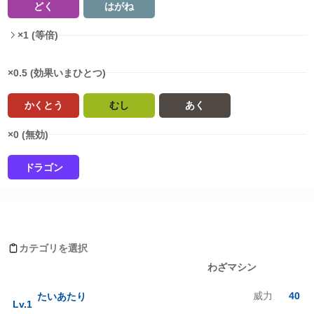
どく
はがね
×1 (等倍)
×0.5 (効果いまひとつ)
かくとう
むし
あく
×0 (無効)
ドラゴン
タイプ相性詳細
ピッピがおぼえるわざ
ノーマル
:
1
倍
ほのお
:
1
倍
カテゴリを選択
みず
:
1
倍
レベルアップ
わざマシン
でんき
:
1
倍
くさ
:
1
倍
威力
40
たいあたり
こおり
:
1
倍
Lv.
1
かくとう
:
0.5
倍