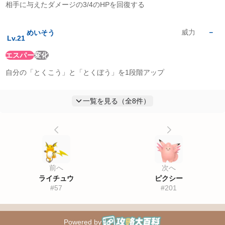
相手に与えたダメージの3/4のHPを回復する
威力
－
めいそう
Lv.
21
エスパー
変化
自分の「とくこう」と「とくぼう」を1段階アップ
一覧を見る（全
8
件）
前へ
次へ
ライチュウ
ピクシー
#
57
#
201
Powered by