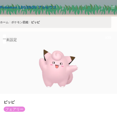
メインコンテンツへスキップ
Pokémon LEGENDS アルセウス
ホーム
ポケモン図鑑
ピッピ
#
35
未設定
ピッピ
フェアリー