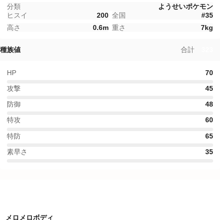
分類
ようせいポケモン
ヒスイ
200
全国
#
35
高さ
0.6
m
重さ
7
kg
種族値
合計
323
HP
70
攻撃
45
防御
48
特攻
60
特防
65
素早さ
35
特性
メロメロボディ