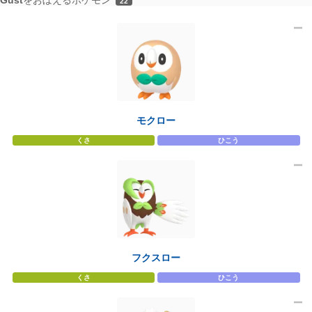
22
モクロー
くさ
ひこう
フクスロー
くさ
ひこう