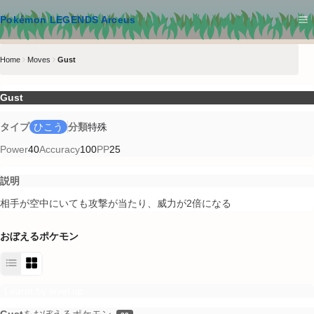
メインコンテンツへスキップ
Pokémon LEGENDS Arceus
Home
Moves
Gust
Gust
タイプ
ひこう
分類
特殊
Power
40
Accuracy
100
PP
25
説明
相手が空中にいても攻撃が当たり、威力が2倍になる
おぼえるポケモン
Learnt by level up
Gust
をおぼえるポケモン