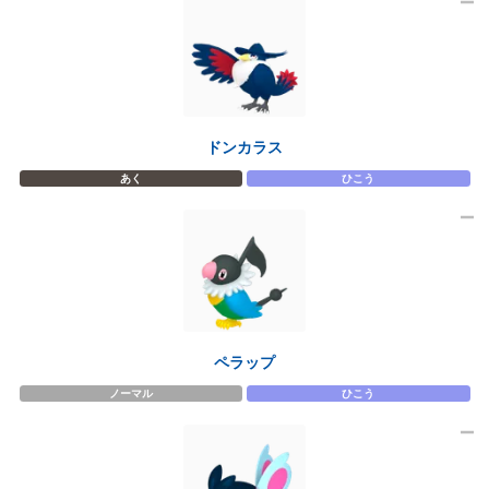
ドンカラス
あく
ひこう
ペラップ
ノーマル
ひこう