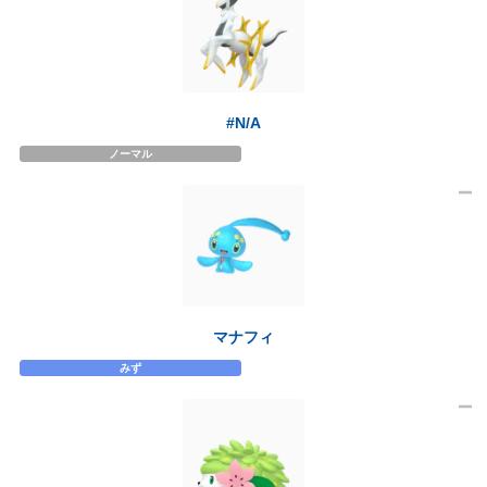
#N/A
ノーマル
マナフィ
みず