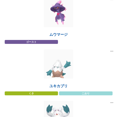
ムウマージ
ゴースト
ユキカブリ
くさ
こおり