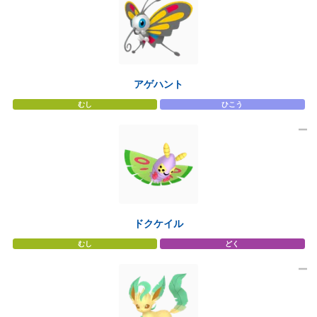
アゲハント
むし
ひこう
ドクケイル
むし
どく