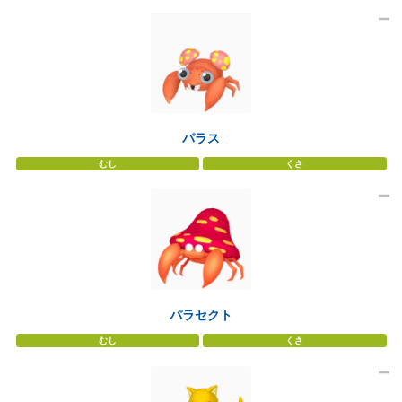
パラス
むし
くさ
パラセクト
むし
くさ