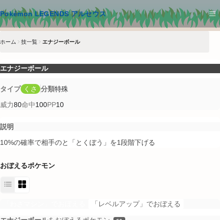
メインコンテンツへスキップ
Pokémon LEGENDS アルセウス
ホーム
技一覧
エナジーボール
エナジーボール
タイプ
くさ
分類
特殊
威力
80
命中
100
PP
10
説明
10%の確率で相手のと「とくぼう」を1段階下げる
おぼえるポケモン
「わざマシン」でおぼえる
「レベルアップ」でおぼえる
エナジーボール
をおぼえるポケモン