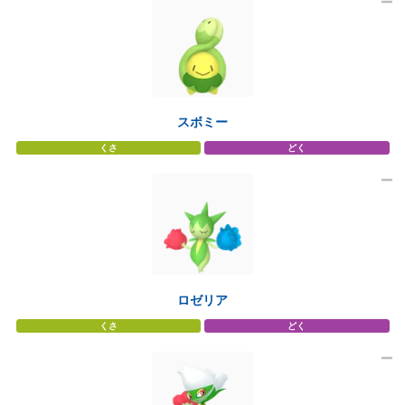
スボミー
くさ
どく
ロゼリア
くさ
どく