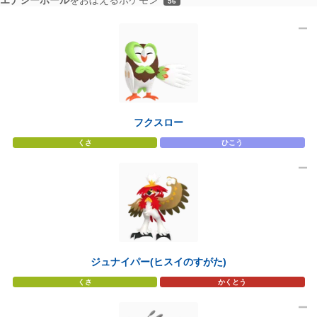
56
フクスロー
くさ
ひこう
ジュナイパー(ヒスイのすがた)
くさ
かくとう