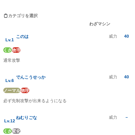
シェイミ(ランドフォルム)がおぼえるわざ
ノーマル
:
1
倍
ほのお
:
2
倍
カテゴリを選択
みず
:
0.5
倍
レベルアップ
わざマシン
でんき
:
0.5
倍
くさ
:
0.5
倍
威力
40
このは
こおり
:
2
倍
Lv.
1
かくとう
:
1
倍
くさ
物理
どく
:
2
倍
じめん
:
0.5
倍
通常攻撃
ひこう
:
2
倍
エスパー
:
1
倍
むし
:
2
倍
威力
40
でんこうせっか
Lv.
6
いわ
:
1
倍
ゴースト
:
1
倍
ノーマル
物理
ドラゴン
:
1
倍
必ず先制攻撃が出来るようになる
あく
:
1
倍
はがね
:
1
倍
フェアリー
:
1
倍
威力
－
ねむりごな
Lv.
12
くさ
変化