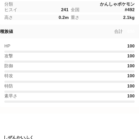
分類
かんしゃポケモン
ヒスイ
241
全国
#
492
高さ
0.2
m
重さ
2.1
kg
種族値
合計
600
HP
100
攻撃
100
防御
100
特攻
100
特防
100
素早さ
100
特性
しぜんかいふく