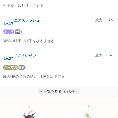
相手を「ねむり」にする
威力
75
エアスラッシュ
Lv.
19
ひこう
特殊
30%の確率で相手をひるませる
威力
－
じこさいせい
Lv.
27
ノーマル
変化
最大HPの半分の値だけHPを回復する
一覧を見る（全
8
件）