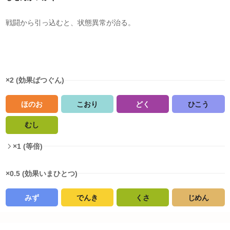
戦闘から引っ込むと、状態異常が治る。
タイプ相性
×2 (効果ばつぐん)
ほのお
こおり
どく
ひこう
むし
×1 (等倍)
×0.5 (効果いまひとつ)
みず
でんき
くさ
じめん
タイプ相性詳細