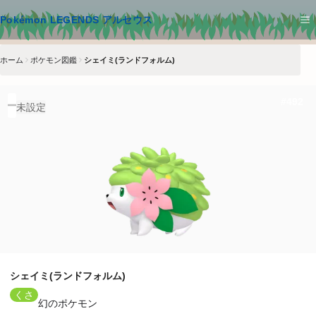
メインコンテンツへスキップ
Pokémon LEGENDS アルセウス
ホーム
ポケモン図鑑
シェイミ(ランドフォルム)
#
492
未設定
シェイミ(ランドフォルム)
くさ
幻のポケモン