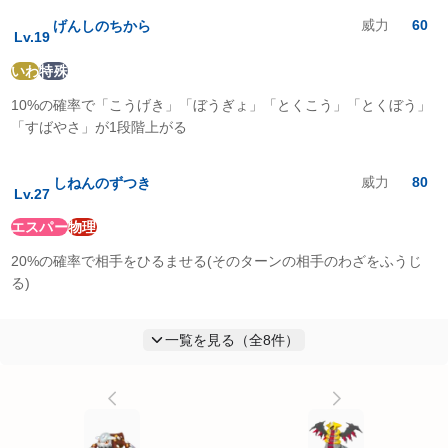
威力
60
げんしのちから
Lv.
19
いわ
特殊
10%の確率で「こうげき」「ぼうぎょ」「とくこう」「とくぼう」
「すばやさ」が1段階上がる
威力
80
しねんのずつき
Lv.
27
エスパー
物理
20%の確率で相手をひるませる(そのターンの相手のわざをふうじ
る)
一覧を見る（全
8
件）