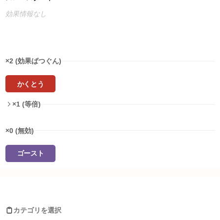
効果情報なし
タイプ相性
×2 (効果ばつぐん)
かくとう
×1 (等倍)
×0 (無効)
ゴースト
タイプ相性詳細
レジギガスがおぼえるわざ
ノーマル
:
1
倍
ほのお
:
1
倍
カテゴリを選択
みず
:
1
倍