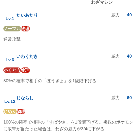
レベルアップ
わざマシン
でんき
:
1
倍
くさ
:
1
倍
威力
40
たいあたり
こおり
:
1
倍
Lv.
1
かくとう
:
2
倍
ノーマル
物理
どく
:
1
倍
じめん
:
1
倍
通常攻撃
ひこう
:
1
倍
エスパー
:
1
倍
むし
:
1
倍
威力
40
いわくだき
Lv.
6
いわ
:
1
倍
ゴースト
:
0
倍
かくとう
物理
ドラゴン
:
1
倍
50%の確率で相手の「ぼうぎょ」を1段階下げる
あく
:
1
倍
はがね
:
1
倍
フェアリー
:
1
倍
威力
60
じならし
Lv.
12
じめん
物理
100%の確率で相手の「すばやさ」を1段階下げる。複数のポケモン
に攻撃が当たった場合は、わざの威力が3/4に下がる