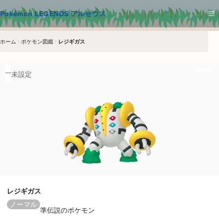
メインコンテンツへスキップ
Pokémon LEGENDS アルセウス
ホーム
ポケモン図鑑
レジギガス
#
486
未設定
レジギガス
ノーマル
準伝説のポケモン