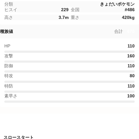
分類
きょだいポケモン
ヒスイ
229
全国
#
486
高さ
3.7
m
重さ
420
kg
種族値
合計
670
HP
110
攻撃
160
防御
110
特攻
80
特防
110
素早さ
100
特性
スロースタート