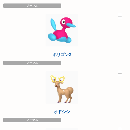
ノーマル
ポリゴン2
ノーマル
オドシシ
ノーマル