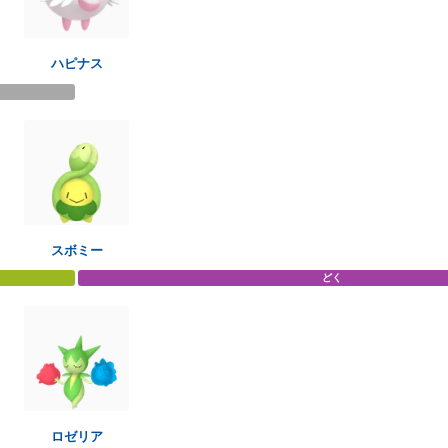
ハピナス
スボミー
どく
ロゼリア