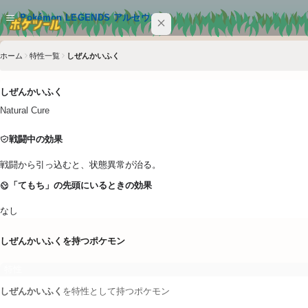
メインコンテンツへスキップ
Pokémon LEGENDS アルセウス
ホーム
特性一覧
しぜんかいふく
サイト内を検索
Ctrl+K
しぜんかいふく
Pokémon LEGENDS アルセウス
Natural Cure
ポケモン
戦闘中の効果
技
戦闘から引っ込むと、状態異常が治る。
特性
「てもち」の先頭にいるときの効果
なし
アイテム
しぜんかいふく
を持つポケモン
クイックリンク
特性
ポケツール トップ
しぜんかいふく
を特性として持つポケモン
7