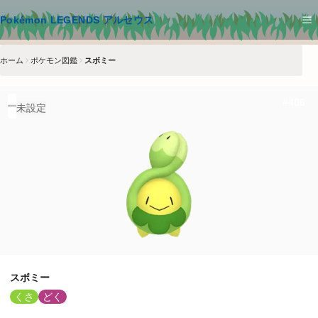
メインコンテンツへスキップ
Pokémon LEGENDS アルセウス
ホーム
ポケモン図鑑
スボミー
#
406
未設定
スボミー
くさ
どく