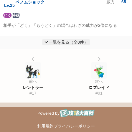
威力
65
ベノムショック
Lv.
25
どく
特殊
相手が「どく」「もうどく」の場合はわざの威力が2倍になる
一覧を見る（全
8
件）
前へ
次へ
レントラー
ロズレイド
#
17
#
91
Powered by
攻略大百科
利用規約
プライバシーポリシー