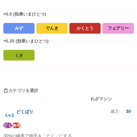
×0.5 (効果いまひとつ)
みず
でんき
かくとう
フェアリー
×0.25 (効果いまひとつ)
くさ
タイプ相性詳細
スボミーがおぼえるわざ
ノーマル
:
1
倍
ほのお
:
2
倍
カテゴリを選択
みず
:
0.5
倍
レベルアップ
わざマシン
でんき
:
0.5
倍
くさ
:
0.25
倍
威力
30
どくばり
こおり
:
2
倍
Lv.
1
かくとう
:
0.5
倍
どく
物理
どく
:
1
倍
じめん
:
1
倍
30%の確率で相手を「どく」にする