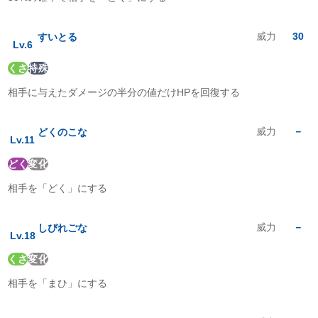
ひこう
:
2
倍
エスパー
:
2
倍
むし
:
1
倍
威力
30
すいとる
Lv.
6
いわ
:
1
倍
ゴースト
:
1
倍
くさ
特殊
ドラゴン
:
1
倍
相手に与えたダメージの半分の値だけHPを回復する
あく
:
1
倍
はがね
:
1
倍
フェアリー
:
0.5
倍
威力
－
どくのこな
Lv.
11
どく
変化
相手を「どく」にする
威力
－
しびれごな
Lv.
18
くさ
変化
相手を「まひ」にする