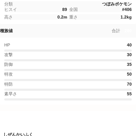
分類
つぼみポケモン
ヒスイ
89
全国
#
406
高さ
0.2
m
重さ
1.2
kg
種族値
合計
280
HP
40
攻撃
30
防御
35
特攻
50
特防
70
素早さ
55
特性
しぜんかいふく