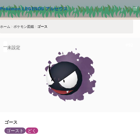
メインコンテンツへスキップ
Pokémon LEGENDS アルセウス
ホーム
ポケモン図鑑
ゴース
#
92
未設定
ゴース
ゴースト
どく