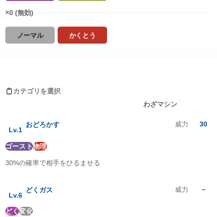
×0 (無効)
ノーマル
かくとう
タイプ相性詳細
ゴースがおぼえるわざ
ノーマル
:
0
倍
ほのお
:
1
倍
カテゴリを選択
みず
:
1
倍
レベルアップ
わざマシン
でんき
:
1
倍
くさ
:
0.5
倍
威力
30
おどろかす
こおり
:
1
倍
Lv.
1
かくとう
:
0
倍
ゴースト
物理
どく
:
0.25
倍
じめん
:
2
倍
30%の確率で相手をひるませる
ひこう
:
1
倍
エスパー
:
2
倍
むし
:
0.25
倍
威力
－
どくガス
Lv.
6
いわ
:
1
倍
ゴースト
:
2
倍
どく
変化