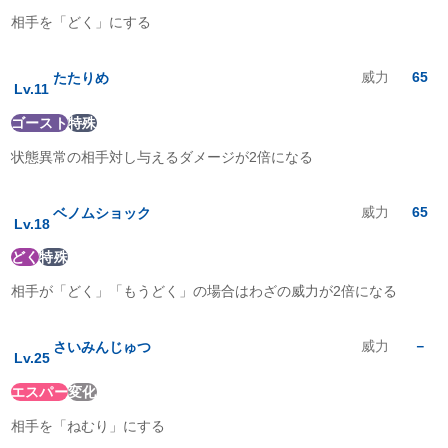
ドラゴン
:
1
倍
相手を「どく」にする
あく
:
2
倍
はがね
:
1
倍
フェアリー
:
0.5
倍
威力
65
たたりめ
Lv.
11
ゴースト
特殊
状態異常の相手対し与えるダメージが2倍になる
威力
65
ベノムショック
Lv.
18
どく
特殊
相手が「どく」「もうどく」の場合はわざの威力が2倍になる
威力
－
さいみんじゅつ
Lv.
25
エスパー
変化
相手を「ねむり」にする