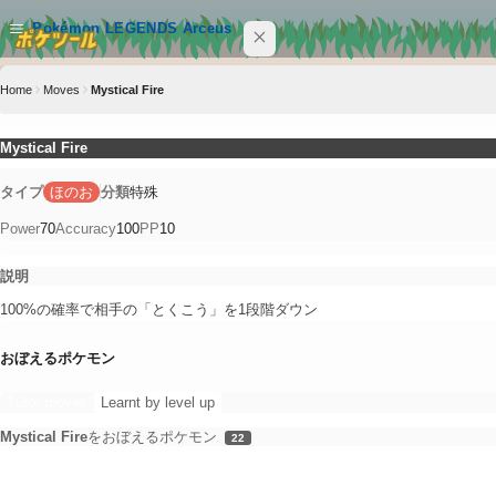
メインコンテンツへスキップ
Pokémon LEGENDS Arceus
Home
Moves
Mystical Fire
サイト内を検索
Ctrl+K
Mystical Fire
Pokémon LEGENDS Arceus
特殊
タイプ
ほのお
分類
POKEMON
Power
70
Accuracy
100
PP
10
MOVE
説明
ABILITY
100%の確率で相手の「とくこう」を1段階ダウン
ITEM
おぼえるポケモン
Tutor moves
Learnt by level up
クイックリンク
Mystical Fire
をおぼえるポケモン
22
ポケツール トップ