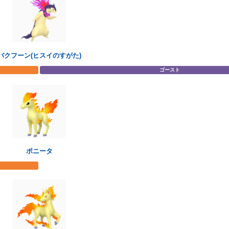
バクフーン(ヒスイのすがた)
ゴースト
ポニータ