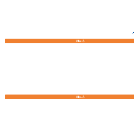
Legends Z-A
ファイアレッド・リーフグリーン
ドーナツシミュレーター
ポケモンWordle
ほのお
言語設定
ほのお