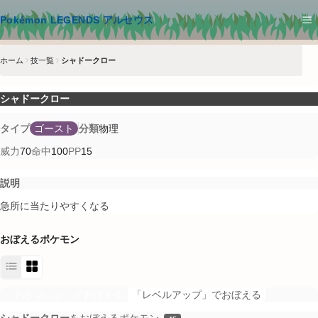
メインコンテンツへスキップ
Pokémon LEGENDS アルセウス
ホーム
技一覧
シャドークロー
シャドークロー
タイプ
ゴースト
分類
物理
威力
70
命中
100
PP
15
説明
急所に当たりやすくなる
おぼえるポケモン
「わざマシン」でおぼえる
「レベルアップ」でおぼえる
シャドークロー
をおぼえるポケモン