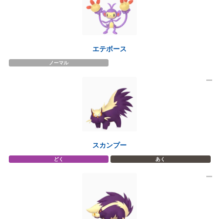
エテボース
ノーマル
スカンプー
どく
あく