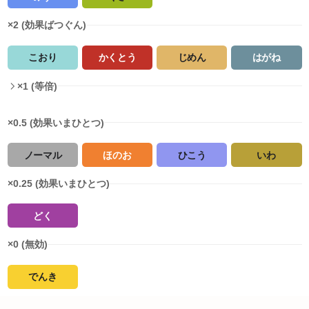
×2 (効果ばつぐん)
こおり
かくとう
じめん
はがね
×1 (等倍)
×0.5 (効果いまひとつ)
ノーマル
ほのお
ひこう
いわ
×0.25 (効果いまひとつ)
どく
×0 (無効)
でんき
タイプ相性詳細