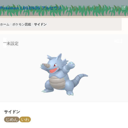
メインコンテンツへスキップ
Pokémon LEGENDS アルセウス
ホーム
ポケモン図鑑
サイドン
#
112
未設定
サイドン
じめん
いわ