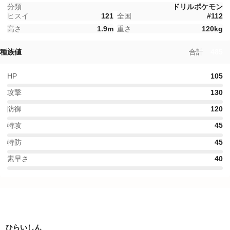
分類
ドリルポケモン
ヒスイ
121
全国
#
112
高さ
1.9
m
重さ
120
kg
種族値
合計
485
HP
105
攻撃
130
防御
120
特攻
45
特防
45
素早さ
40
特性
ひらいしん