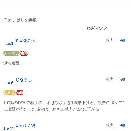
サイドンがおぼえるわざ
ノーマル
:
0.5
倍
ほのお
:
0.5
倍
カテゴリを選択
みず
:
4
倍
レベルアップ
わざマシン
でんき
:
0
倍
くさ
:
4
倍
威力
40
たいあたり
こおり
:
2
倍
Lv.
1
かくとう
:
2
倍
ノーマル
物理
どく
:
0.25
倍
じめん
:
2
倍
通常攻撃
ひこう
:
0.5
倍
エスパー
:
1
倍
むし
:
1
倍
威力
60
じならし
Lv.
6
いわ
:
0.5
倍
ゴースト
:
1
倍
じめん
物理
ドラゴン
:
1
倍
100%の確率で相手の「すばやさ」を1段階下げる。複数のポケモン
あく
:
1
倍
はがね
:
2
倍
に攻撃が当たった場合は、わざの威力が3/4に下がる
フェアリー
:
1
倍
威力
40
いわくだき
Lv.
11