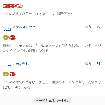
かくとう
物理
50%の確率で相手の「ぼうぎょ」を1段階下げる
威力
40
ステルスロック
Lv.
18
いわ
物理
相手がポケモンを出すたびにダメージを与えられる。このダメージ
はタイプの相性の影響を受ける
威力
75
いわなだれ
Lv.
25
いわ
物理
30%の確率で相手をひるませる。複数のポケモンに当たった場合は
威力が3/4に下がる
一覧を見る（全
8
件）