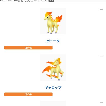
19
ポニータ
ほのお
ギャロップ
ほのお