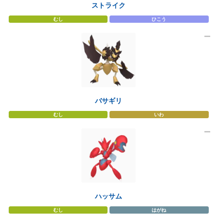
ストライク
むし
ひこう
バサギリ
むし
いわ
ハッサム
むし
はがね