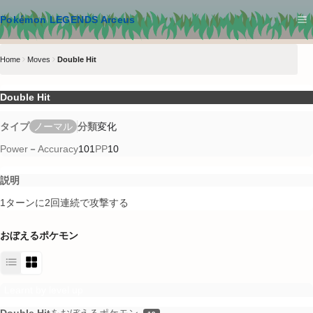
メインコンテンツへスキップ
Pokémon LEGENDS Arceus
Home
Moves
Double Hit
Double Hit
タイプ
ノーマル
分類
変化
Power
－
Accuracy
101
PP
10
説明
1ターンに2回連続で攻撃する
おぼえるポケモン
Learnt by level up
Double Hit
をおぼえるポケモン