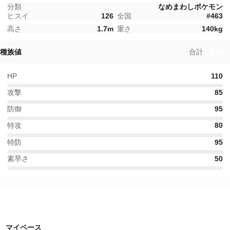
分類
なめまわしポケモン
ヒスイ
126
全国
#
463
高さ
1.7
m
重さ
140
kg
種族値
合計
515
HP
110
攻撃
85
防御
95
特攻
80
特防
95
素早さ
50
特性
マイペース