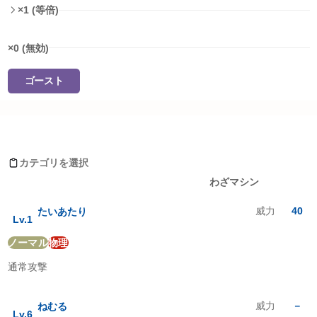
×1 (等倍)
×0 (無効)
ゴースト
タイプ相性詳細
ベロベルトがおぼえるわざ
ノーマル
:
1
倍
ほのお
:
1
倍
カテゴリを選択
みず
:
1
倍
レベルアップ
わざマシン
でんき
:
1
倍
くさ
:
1
倍
威力
40
たいあたり
こおり
:
1
倍
Lv.
1
かくとう
:
2
倍
ノーマル
物理
どく
:
1
倍
じめん
:
1
倍
通常攻撃
ひこう
:
1
倍
エスパー
:
1
倍
むし
:
1
倍
威力
－
ねむる
Lv.
6