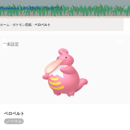
メインコンテンツへスキップ
Pokémon LEGENDS アルセウス
ホーム
ポケモン図鑑
ベロベルト
#
463
未設定
ベロベルト
ノーマル