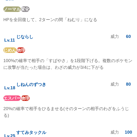
いわ
:
1
倍
ゴースト
:
0
倍
ノーマル
変化
ドラゴン
:
1
倍
HPを全回復して、2ターンの間「ねむり」になる
あく
:
1
倍
はがね
:
1
倍
フェアリー
:
1
倍
威力
60
じならし
Lv.
11
じめん
物理
100%の確率で相手の「すばやさ」を1段階下げる。複数のポケモン
に攻撃が当たった場合は、わざの威力が3/4に下がる
威力
80
しねんのずつき
Lv.
18
エスパー
物理
20%の確率で相手をひるませる(そのターンの相手のわざをふうじ
る)
威力
100
すてみタックル
Lv.
25