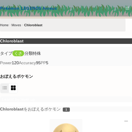
メインコンテンツへスキップ
Pokémon LEGENDS Arceus
Home
Moves
Chloroblast
Chloroblast
タイプ
くさ
分類
特殊
Power
120
Accuracy
95
PP
5
おぼえるポケモン
Learnt by level up
Chloroblast
をおぼえるポケモン
1