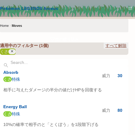
メインコンテンツへスキップ
Pokémon LEGENDS Arceus
Home
Moves
技の絞り込み
適用中のフィルター (
1
個)
すべて解除
くさ
検索キーワードを入力してください
Absorb
威力
30
くさ
特殊
相手に与えたダメージの半分の値だけHPを回復する
Energy Ball
威力
80
くさ
特殊
10%の確率で相手のと「とくぼう」を1段階下げる