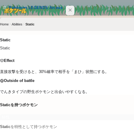
メインコンテンツへスキップ
Pokémon LEGENDS Arceus
Home
Abilities
Static
サイト内を検索
Ctrl+K
Static
Pokémon LEGENDS Arceus
Static
POKEMON
Effect
MOVE
直接攻撃を受けると、30%確率で相手を「まひ」状態にする。
ABILITY
Outside of battle
でんきタイプの野生ポケモンと出会いやすくなる。
ITEM
Static
を持つポケモン
クイックリンク
特性
ポケツール トップ
Static
を特性として持つポケモン
7