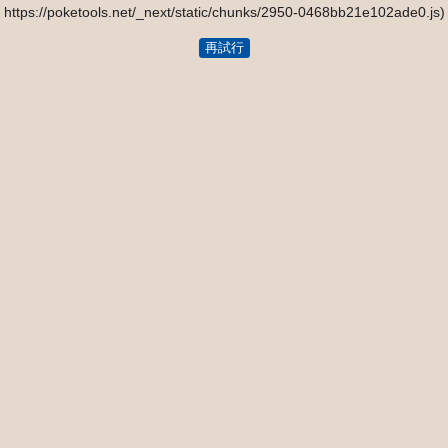
https://poketools.net/_next/static/chunks/2950-0468bb21e102ade0.js)
再試行