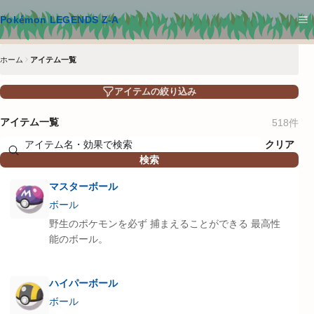
メインコンテンツへスキップ
Pokémon LEGENDS Z-A
ホーム
アイテム一覧
アイテムの絞り込み
アイテム一覧
518
件
クリア
検索
マスターボール
ボール
野生のポケモンを必ず 捕まえることができる 最高性
能のボール。
ハイパーボール
ボール