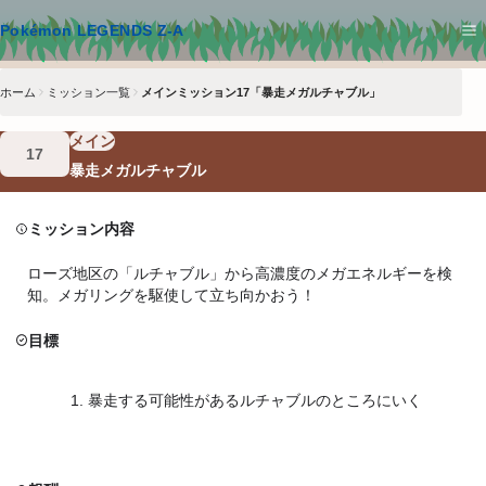
メインコンテンツへスキップ
Pokémon LEGENDS Z-A
ホーム
ミッション一覧
メインミッション17「暴走メガルチャブル」
メイン
17
暴走メガルチャブル
ミッション内容
ローズ地区の「ルチャブル」から高濃度のメガエネルギーを検
知。メガリングを駆使して立ち向かおう！
目標
暴走する可能性があるルチャブルのところにいく