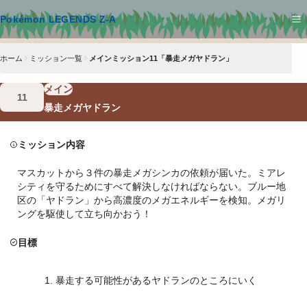
メインコンテンツへスキップ
Pokémon LEGENDS Z-A
ホーム
ミッション一覧
メインミッション11「暴走メガヤドラン」
メイン
11
暴走メガヤドラン
ミッション内容
マスカットから３件の暴走メガシンカの依頼が届いた。ミアレ
シティを守るためにすべて解決しなければならない。ブルー地
区の「ヤドラン」から高濃度のメガエネルギーを検知。メガリ
ングを駆使して立ち向かおう！
目標
暴走する可能性があるヤドランのところにいく