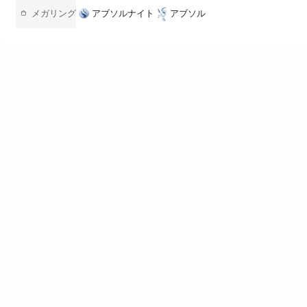
クイックリンク
メガリング
アブソルナイト
アブソル
ポケツール トップ
Legends アルセウス
ファイアレッド・リーフグリーン
ドーナツシミュレーター
ポケモンWordle
言語設定