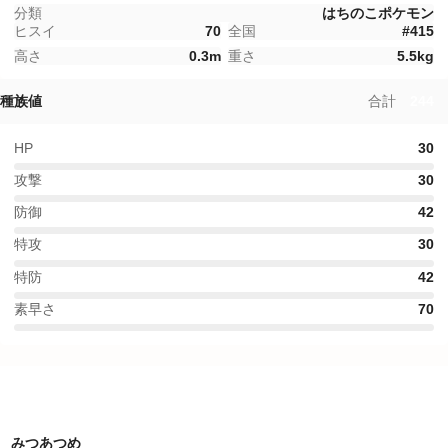
分類
はちのこポケモン
ヒスイ
70
全国
#
415
高さ
0.3
m
重さ
5.5
kg
種族値
合計
244
HP
30
攻撃
30
防御
42
特攻
30
特防
42
素早さ
70
特性
みつあつめ