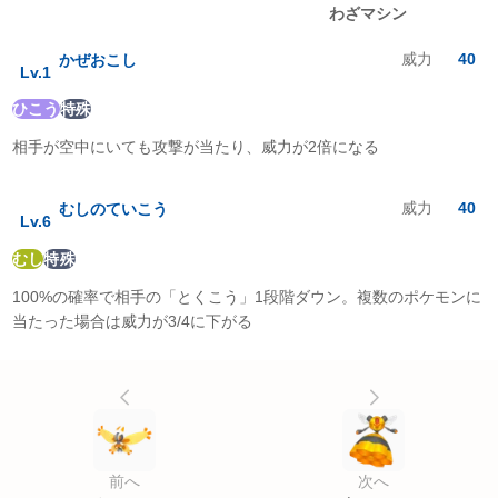
レベルアップ
わざマシン
でんき
:
2
倍
くさ
:
0.25
倍
威力
40
かぜおこし
こおり
:
2
倍
Lv.
1
かくとう
:
0.25
倍
ひこう
特殊
どく
:
1
倍
じめん
:
0
倍
相手が空中にいても攻撃が当たり、威力が2倍になる
ひこう
:
2
倍
エスパー
:
1
倍
むし
:
0.5
倍
威力
40
むしのていこう
Lv.
6
いわ
:
4
倍
ゴースト
:
1
倍
むし
特殊
ドラゴン
:
1
倍
100%の確率で相手の「とくこう」1段階ダウン。複数のポケモンに
あく
:
1
倍
はがね
:
1
倍
当たった場合は威力が3/4に下がる
フェアリー
:
1
倍
前へ
次へ