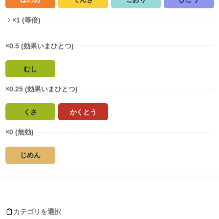
×1 (等倍)
×0.5 (効果いまひとつ)
むし
×0.25 (効果いまひとつ)
くさ
かくとう
×0 (無効)
じめん
タイプ相性詳細
ミツハニーがおぼえるわざ
ノーマル
:
1
倍
ほのお
:
2
倍
カテゴリを選択
みず
:
1
倍