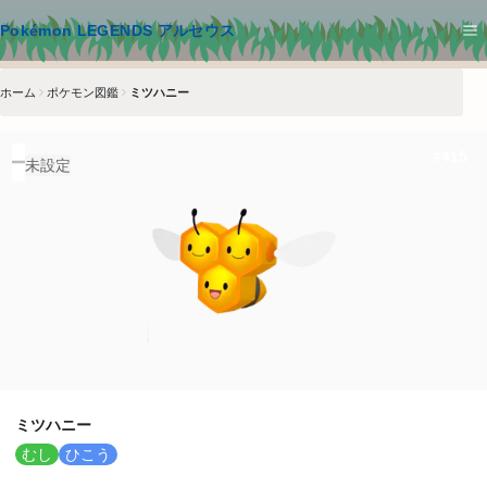
メインコンテンツへスキップ
Pokémon LEGENDS アルセウス
ホーム
ポケモン図鑑
ミツハニー
#
415
未設定
ミツハニー
むし
ひこう