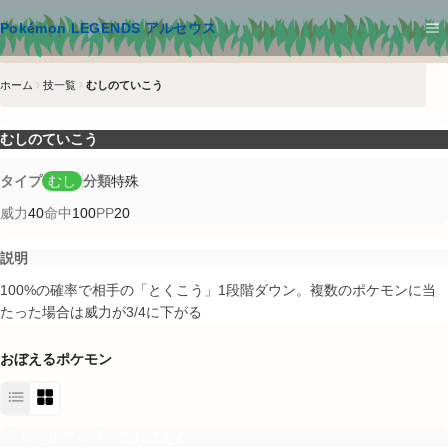
メインコンテンツへスキップ
Pokémon LEGENDS アルセウス
ホーム
技一覧
むしのていこう
むしのていこう
タイプ
むし
分類
特殊
威力
40
命中
100
PP
20
説明
100%の確率で相手の「とくこう」1段階ダウン。複数のポケモンに当
たった場合は威力が3/4に下がる
おぼえるポケモン
「レベルアップ」でおぼえる