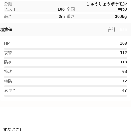
分類
じゅうりょうポケモン
ヒスイ
108
全国
#
450
高さ
2
m
重さ
300
kg
種族値
合計
525
HP
108
攻撃
112
防御
118
特攻
68
特防
72
素早さ
47
特性
すなおこし