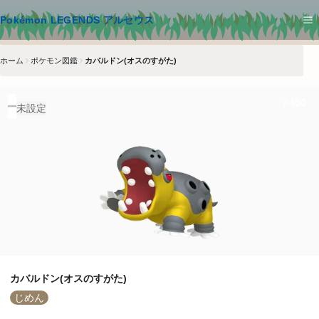
メインコンテンツへスキップ
Pokémon LEGENDS アルセウス
ホーム
ポケモン図鑑
カバルドン(オスのすがた)
#
450
未設定
カバルドン(オスのすがた)
じめん