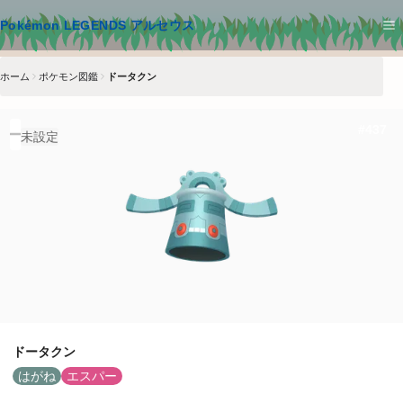
メインコンテンツへスキップ
Pokémon LEGENDS アルセウス
ホーム
ポケモン図鑑
ドータクン
#
437
未設定
ドータクン
はがね
エスパー