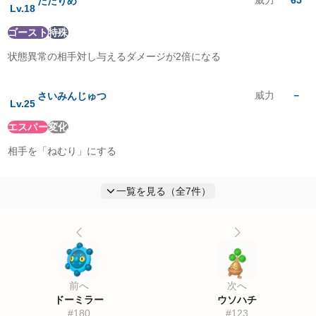
威力
65
たたりめ
Lv.
18
ゴースト
特殊
状態異常の相手対し与えるダメージが2倍になる
威力
－
さいみんじゅつ
Lv.
25
エスパー
変化
相手を「ねむり」にする
一覧を見る（全
7
件）
前へ
次へ
ドーミラー
ウソハチ
#
180
#
123