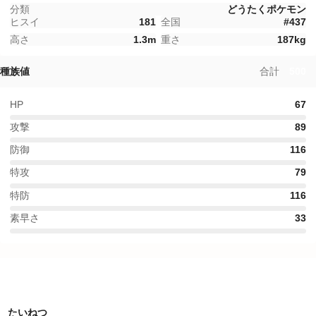
分類
どうたくポケモン
ヒスイ
181
全国
#
437
高さ
1.3
m
重さ
187
kg
種族値
合計
500
HP
67
攻撃
89
防御
116
特攻
79
特防
116
素早さ
33
特性
たいねつ