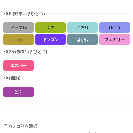
×0.5 (効果いまひとつ)
ノーマル
くさ
こおり
ひこう
いわ
ドラゴン
はがね
フェアリー
×0.25 (効果いまひとつ)
エスパー
×0 (無効)
どく
タイプ相性詳細
ドータクンがおぼえるわざ
ノーマル
:
0.5
倍
ほのお
:
2
倍
カテゴリを選択
みず
:
1
倍