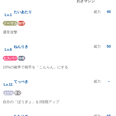
レベルアップ
わざマシン
でんき
:
1
倍
くさ
:
0.5
倍
威力
40
たいあたり
こおり
:
0.5
倍
Lv.
1
かくとう
:
1
倍
ノーマル
物理
どく
:
0
倍
じめん
:
2
倍
通常攻撃
ひこう
:
0.5
倍
エスパー
:
0.25
倍
むし
:
1
倍
威力
50
ねんりき
Lv.
6
いわ
:
0.5
倍
ゴースト
:
2
倍
エスパー
特殊
ドラゴン
:
0.5
倍
10%の確率で相手を「こんらん」にする
あく
:
2
倍
はがね
:
0.5
倍
フェアリー
:
0.5
倍
威力
－
てっぺき
Lv.
11
はがね
変化
自分の「ぼうぎょ」を2段階アップ