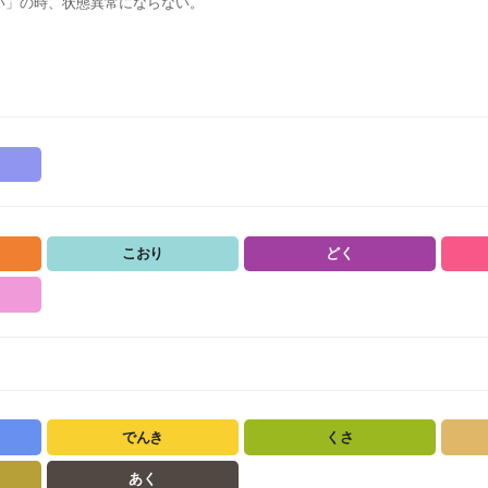
い」の時、状態異常にならない。
こおり
どく
でんき
くさ
あく