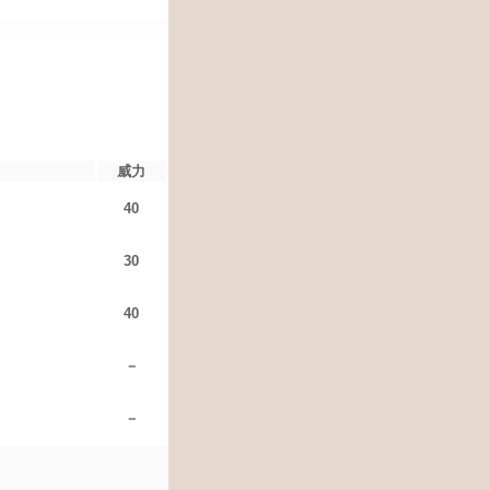
威力
40
30
40
－
－