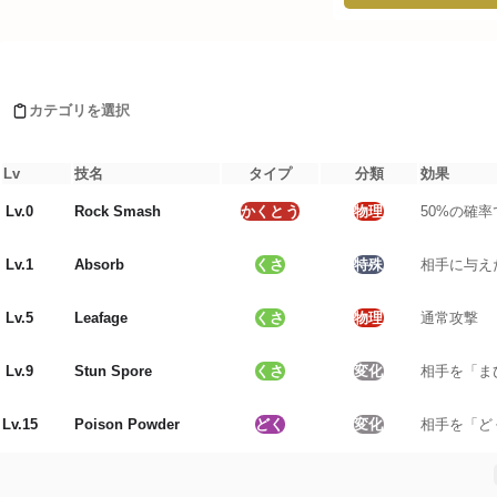
タイプ相性詳細
Moves learned by ドレディア(ヒスイのすがた)
ノーマル
:
1
倍
ほのお
:
2
倍
カテゴリを選択
みず
:
0.5
倍
レベルアップ
でんき
:
0.5
倍
くさ
:
0.5
倍
Lv
技名
タイプ
分類
効果
こおり
:
2
倍
Lv.
0
Rock Smash
かくとう
物理
50%の確
かくとう
:
1
倍
どく
:
2
倍
Lv.
1
Absorb
くさ
特殊
相手に与え
じめん
:
0.5
倍
ひこう
:
4
倍
エスパー
:
2
倍
Lv.
5
Leafage
くさ
物理
通常攻撃
むし
:
1
倍
いわ
:
0.5
倍
Lv.
9
Stun Spore
くさ
変化
相手を「ま
ゴースト
:
1
倍
ドラゴン
:
1
倍
Lv.
15
Poison Powder
どく
変化
相手を「ど
あく
:
0.5
倍
はがね
:
1
倍
フェアリー
:
2