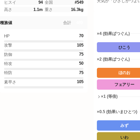
天気が「ひざしがつよ
Legends Z-A
ヒスイ
94
全国
#
549
高さ
1.1
m
重さ
16.3
kg
ファイアレッド・リーフグリーン
タイプ相性
480
合計
種族値
ドーナツシミュレーター
×4 (効果ばつぐん)
70
HP
ポケモンWordle
105
攻撃
ひこう
75
防御
×2 (効果ばつぐん)
言語設定
50
特攻
75
特防
ほのお
105
素早さ
フェアリー
×1 (等倍)
×0.5 (効果いまひとつ)
みず
いわ