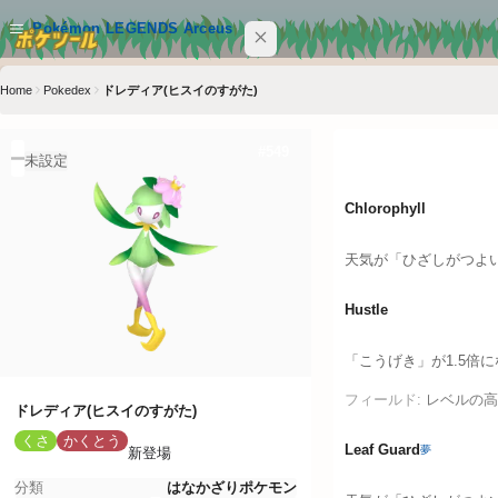
メインコンテンツへスキップ
Pokémon LEGENDS Arceus
Home
Pokedex
ドレディア(ヒスイのすがた)
サイト内を検索
Ctrl+K
特性
#
549
Pokémon LEGENDS Arceus
未設定
POKEMON
Chlorophyll
MOVE
天気が「ひざしがつよ
ABILITY
Hustle
ITEM
「こうげき」が1.5倍
フィールド:
レベルの高
クイックリンク
ドレディア(ヒスイのすがた)
くさ
かくとう
Leaf Guard
夢
新登場
ポケツール トップ
分類
はなかざりポケモン