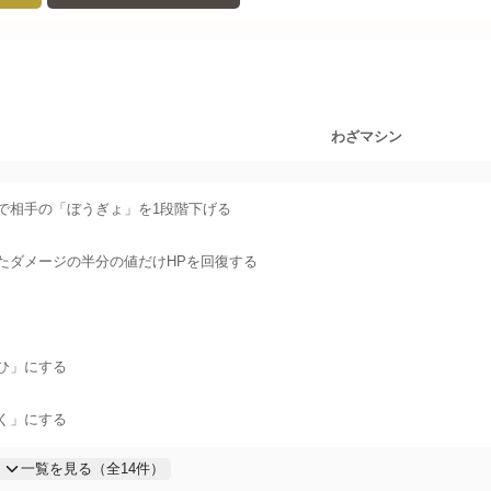
わざマシン
率で相手の「ぼうぎょ」を1段階下げる
たダメージの半分の値だけHPを回復する
ひ」にする
く」にする
一覧を見る（全
14
件）
倍