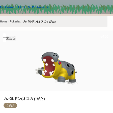
メインコンテンツへスキップ
Pokémon LEGENDS Arceus
Home
Pokedex
カバルドン(オスのすがた)
#
450
未設定
カバルドン(オスのすがた)
じめん