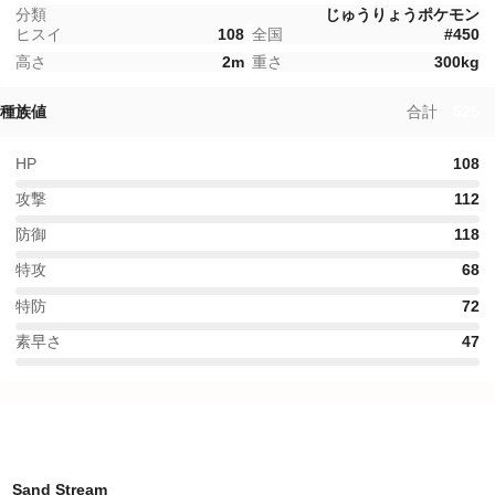
分類
じゅうりょうポケモン
ヒスイ
108
全国
#
450
高さ
2
m
重さ
300
kg
種族値
合計
525
HP
108
攻撃
112
防御
118
特攻
68
特防
72
素早さ
47
特性
Sand Stream