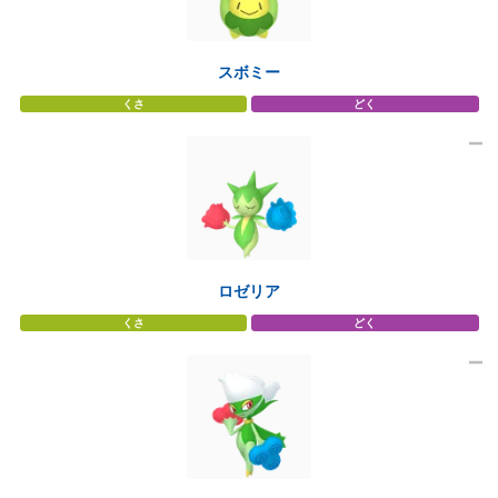
スボミー
くさ
どく
ロゼリア
くさ
どく