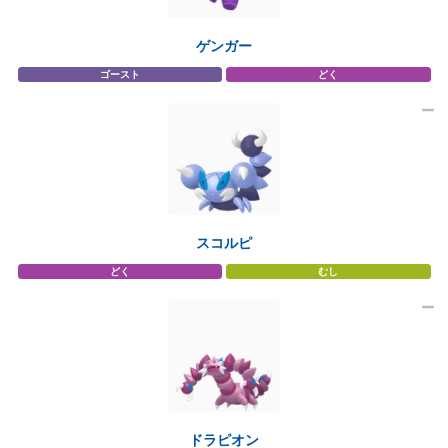
ゲンガー
ゴースト
どく
スコルピ
どく
むし
ドラピオン