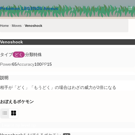
メインコンテンツへスキップ
Pokémon LEGENDS Arceus
Home
Moves
Venoshock
Venoshock
タイプ
どく
分類
特殊
Power
65
Accuracy
100
PP
15
説明
相手が「どく」「もうどく」の場合はわざの威力が2倍になる
おぼえるポケモン
Learnt by level up
Venoshock
をおぼえるポケモン