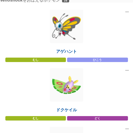
16
アゲハント
むし
ひこう
ドクケイル
むし
どく