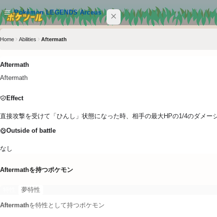
メインコンテンツへスキップ
Pokémon LEGENDS Arceus
Home
Abilities
Aftermath
サイト内を検索
Ctrl+K
Aftermath
Pokémon LEGENDS Arceus
Aftermath
POKEMON
Effect
MOVE
直接攻撃を受けて「ひんし」状態になった時、相手の最大HPの1/4のダメー
ABILITY
Outside of battle
なし
ITEM
Aftermath
を持つポケモン
クイックリンク
特性
夢特性
ポケツール トップ
Aftermath
を特性として持つポケモン
4