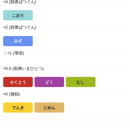
×4 (効果ばつぐん)
こおり
×2 (効果ばつぐん)
みず
×1 (等倍)
×0.5 (効果いまひとつ)
かくとう
どく
むし
×0 (無効)
でんき
じめん
タイプ相性詳細
グライオンがおぼえるわざ