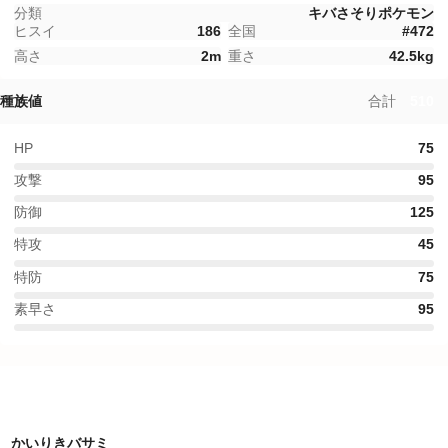
分類
キバさそりポケモン
ヒスイ
186
全国
#
472
高さ
2
m
重さ
42.5
kg
種族値
合計
510
HP
75
攻撃
95
防御
125
特攻
45
特防
75
素早さ
95
特性
かいりきバサミ