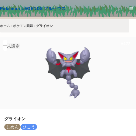
メインコンテンツへスキップ
Pokémon LEGENDS アルセウス
ホーム
ポケモン図鑑
グライオン
#
472
未設定
グライオン
じめん
ひこう