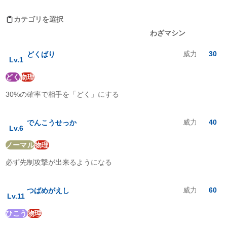
ノーマル
:
1
倍
ほのお
:
1
倍
カテゴリを選択
みず
:
2
倍
レベルアップ
わざマシン
でんき
:
0
倍
くさ
:
1
倍
威力
30
どくばり
こおり
:
4
倍
Lv.
1
かくとう
:
0.5
倍
どく
物理
どく
:
0.5
倍
じめん
:
0
倍
30%の確率で相手を「どく」にする
ひこう
:
1
倍
エスパー
:
1
倍
むし
:
0.5
倍
威力
40
でんこうせっか
Lv.
6
いわ
:
1
倍
ゴースト
:
1
倍
ノーマル
物理
ドラゴン
:
1
倍
必ず先制攻撃が出来るようになる
あく
:
1
倍
はがね
:
1
倍
フェアリー
:
1
倍
威力
60
つばめがえし
Lv.
11
ひこう
物理