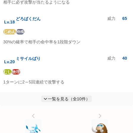
相手に必ず攻撃が当たるようになる
威力
65
どろばくだん
Lv.
18
じめん
特殊
30%の確率で相手の命中率を1段階ダウン
威力
40
ミサイルばり
Lv.
20
むし
物理
1ターンに2～5回連続で攻撃する
一覧を見る（全
10
件）