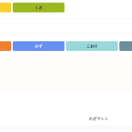
くさ
みず
こおり
わざマシン