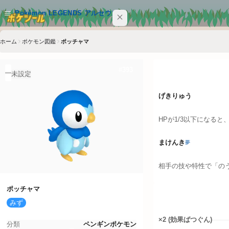
メインコンテンツへスキップ
Pokémon LEGENDS アルセウス
ホーム
ポケモン図鑑
ポッチャマ
サイト内を検索
Ctrl+K
特性
#
393
Pokémon LEGENDS アルセウス
未設定
ポケモン
げきりゅう
技
HPが1/3以下になると
特性
まけんき
夢
アイテム
相手の技や特性で「の
クイックリンク
ポッチャマ
タイプ相性
みず
ポケツール トップ
×2 (効果ばつぐん)
分類
ペンギンポケモン