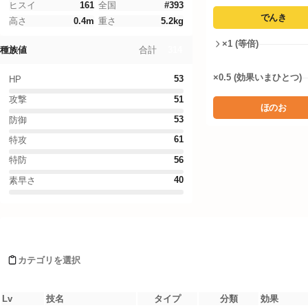
Legends Z-A
ヒスイ
161
全国
#
393
でんき
高さ
0.4
m
重さ
5.2
kg
ファイアレッド・リーフグリーン
×1 (等倍)
314
合計
種族値
ドーナツシミュレーター
×0.5 (効果いまひとつ)
53
HP
ポケモンWordle
51
攻撃
ほのお
53
防御
言語設定
タイプ相性詳細
61
特攻
56
特防
ノーマル
:
1
倍
ほのお
:
0.5
倍
40
素早さ
みず
:
0.5
倍
でんき
:
2
倍
くさ
:
2
倍
ポッチャマがおぼえるわざ
こおり
:
0.5
倍
かくとう
:
1
倍
カテゴリを選択
どく
:
1
倍
レベルアップ
じめん
:
1
倍
ひこう
:
1
倍
Lv
技名
タイプ
分類
効果
エスパー
:
1
倍